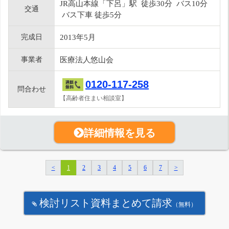
JR高山本線「下呂」駅 徒歩30分 バス10分
交通
バス下車 徒歩5分
完成日
2013年5月
事業者
医療法人悠山会
0120-117-258
問合わせ
【高齢者住まい相談室】
詳細情報を見る
<
1
2
3
4
5
6
7
>
検討リスト資料まとめて請求
（無料）