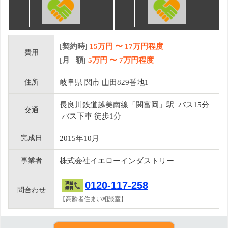
[契約時]
15万円
〜
17
万円程度
費用
[月 額]
5
万円 〜
7
万円程度
住所
岐阜県 関市 山田829番地1
長良川鉄道越美南線「関富岡」駅 バス15分
交通
バス下車 徒歩1分
完成日
2015年10月
事業者
株式会社イエローインダストリー
0120-117-258
問合わせ
【高齢者住まい相談室】