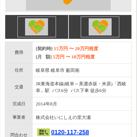
[契約時]
15万円
〜
20
万円程度
費用
[月 額]
5
万円 〜
10
万円程度
住所
岐阜県 岐阜市 薮田南
JR東海道本線(岐阜～美濃赤坂・米原)「西岐
交通
阜」駅 バス6分 バス下車 徒歩6分
完成日
2014年8月
事業者
株式会社いにしえの里大瀬
0120-117-258
問合わせ