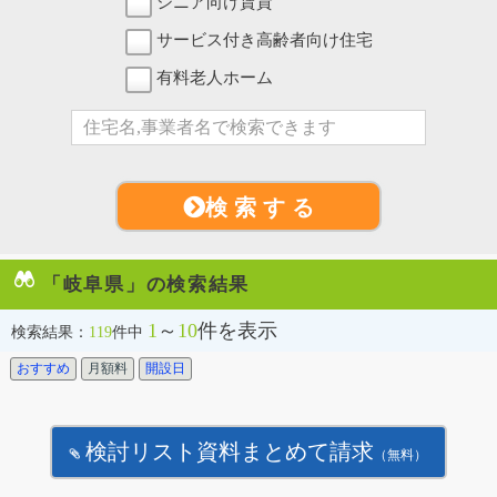
シニア向け賃貸
サービス付き高齢者向け住宅
有料老人ホーム
検 索 す る
「岐阜県」の検索結果
1
～
10
件を表示
検索結果：
119
件中
おすすめ
月額料
開設日
検討リスト資料まとめて請求
（無料）