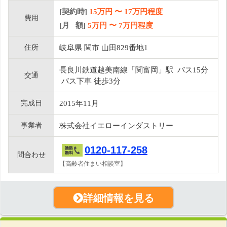
[契約時]
15万円
〜
17
万円程度
費用
[月 額]
5
万円 〜
7
万円程度
住所
岐阜県 関市 山田829番地1
長良川鉄道越美南線「関富岡」駅 バス15分
交通
バス下車 徒歩3分
完成日
2015年11月
事業者
株式会社イエローインダストリー
0120-117-258
問合わせ
【高齢者住まい相談室】
詳細情報を見る