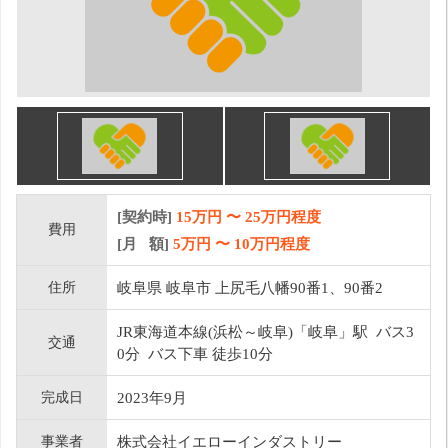
[契約時]
15万円
〜
25
万円程度
費用
[月 額]
5
万円 〜
10
万円程度
住所
岐阜県 岐阜市 上尻毛八幡90番1、90番2
JR東海道本線(浜松～岐阜)「岐阜」駅 バス3
交通
0分 バス下車 徒歩10分
完成日
2023年9月
事業者
株式会社イエローインダストリー