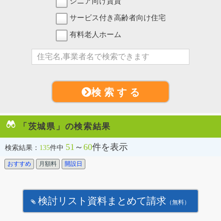
シニア向け賃貸
サービス付き高齢者向け住宅
有料老人ホーム
検 索 す る
「茨城県」の検索結果
51
～
60
件を表示
検索結果：
135
件中
おすすめ
月額料
開設日
検討リスト資料まとめて請求
（無料）