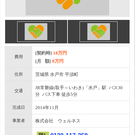
[契約時]
18万円
費用
[月 額]
8
万円
住所
茨城県 水戸市 平須町
JR常磐線(取手～いわき)「水戸」駅 バス30
交通
分 バス下車 徒歩5分
完成日
2014年11月
事業者
株式会社 ウェルネス