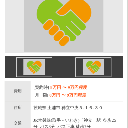
[契約時]
8万円
〜
9
万円程度
費用
[月 額]
8
万円 〜
9
万円程度
住所
茨城県 土浦市 神立中央５-１６-３０
JR常磐線(取手～いわき)「神立」駅 徒歩25
交通
分 バス3分 バス下車 徒歩7分