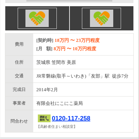
[契約時]
18万円
〜
23
万円程度
費用
[月 額]
8
万円 〜
10
万円程度
住所
茨城県 笠間市 美原
交通
JR常磐線(取手～いわき)「友部」駅 徒歩7分
完成日
2014年2月
事業者
有限会社にこにこ薬局
0120-117-258
問合わせ
【高齢者住まい相談室】