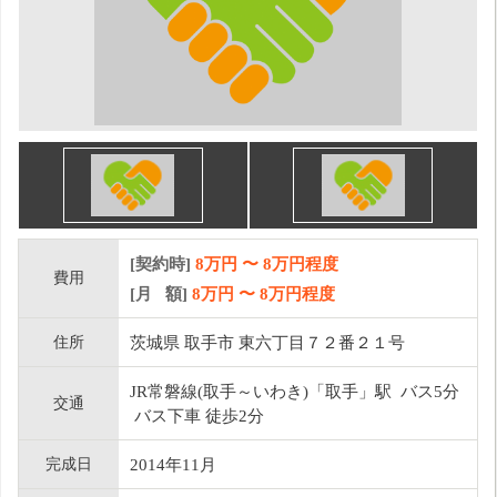
[契約時]
8万円
〜
8
万円程度
費用
[月 額]
8
万円 〜
8
万円程度
住所
茨城県 取手市 東六丁目７２番２１号
JR常磐線(取手～いわき)「取手」駅 バス5分
交通
バス下車 徒歩2分
完成日
2014年11月