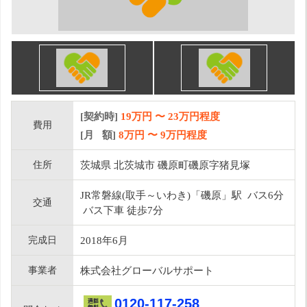
[契約時]
19万円
〜
23
万円程度
費用
[月 額]
8
万円 〜
9
万円程度
住所
茨城県 北茨城市 磯原町磯原字猪見塚
JR常磐線(取手～いわき)「磯原」駅 バス6分
交通
バス下車 徒歩7分
完成日
2018年6月
事業者
株式会社グローバルサポート
0120-117-258