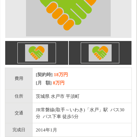
[契約時]
18万円
費用
[月 額]
8
万円
住所
茨城県 水戸市 平須町
JR常磐線(取手～いわき)「水戸」駅 バス30
交通
分 バス下車 徒歩5分
完成日
2014年1月