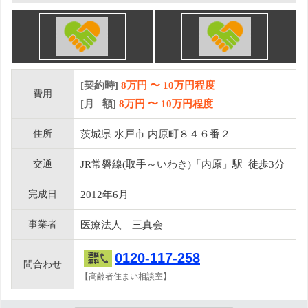
[契約時]
8万円
〜
10
万円程度
費用
[月 額]
8
万円 〜
10
万円程度
住所
茨城県 水戸市 内原町８４６番２
交通
JR常磐線(取手～いわき)「内原」駅 徒歩3分
完成日
2012年6月
事業者
医療法人 三真会
0120-117-258
問合わせ
【高齢者住まい相談室】