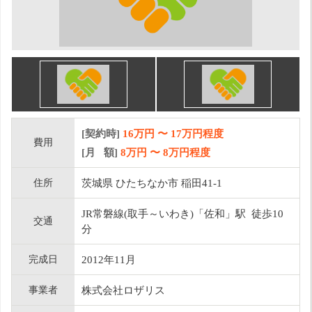
[契約時]
16万円
〜
17
万円程度
費用
[月 額]
8
万円 〜
8
万円程度
住所
茨城県 ひたちなか市 稲田41-1
JR常磐線(取手～いわき)「佐和」駅 徒歩10
交通
分
完成日
2012年11月
事業者
株式会社ロザリス