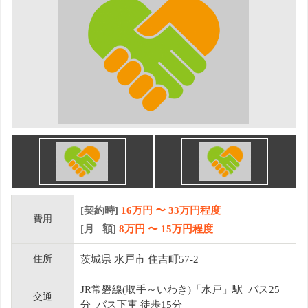
[契約時]
16万円
〜
33
万円程度
費用
[月 額]
8
万円 〜
15
万円程度
住所
茨城県 水戸市 住吉町57-2
JR常磐線(取手～いわき)「水戸」駅 バス25
交通
分 バス下車 徒歩15分