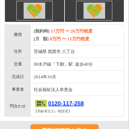
[契約時]
17万円
〜
26
万円程度
費用
[月 額]
8
万円 〜
11
万円程度
住所
茨城県 筑西市 八丁台
交通
JR水戸線「下館」駅 徒歩40分
完成日
2014年10月
事業者
社会福祉法人幸恵会
0120-117-258
問合わせ
【高齢者住まい相談室】