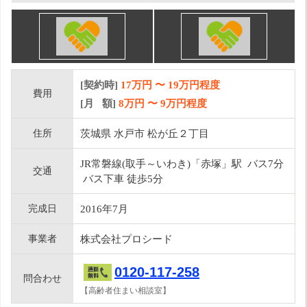
[契約時]
17万円
〜
19
万円程度
費用
[月 額]
8
万円 〜
9
万円程度
住所
茨城県 水戸市 松が丘２丁目
JR常磐線(取手～いわき)「赤塚」駅 バス7分
交通
バス下車 徒歩5分
完成日
2016年7月
事業者
株式会社プロシード
0120-117-258
問合わせ
【高齢者住まい相談室】