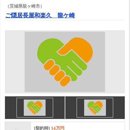
（茨城県龍ヶ崎市）
ご隠居長屋和楽久 龍ケ崎
[契約時]
14万円