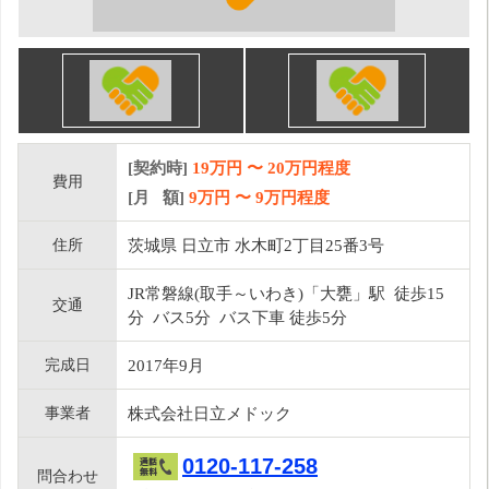
[契約時]
19万円
〜
20
万円程度
費用
[月 額]
9
万円 〜
9
万円程度
住所
茨城県 日立市 水木町2丁目25番3号
JR常磐線(取手～いわき)「大甕」駅 徒歩15
交通
分 バス5分 バス下車 徒歩5分
完成日
2017年9月
事業者
株式会社日立メドック
0120-117-258
問合わせ