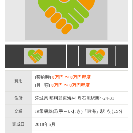
[契約時]
8万円
〜
8
万円程度
費用
[月 額]
8
万円 〜
8
万円程度
住所
茨城県 那珂郡東海村 舟石川駅西4-24-31
交通
JR常磐線(取手～いわき)「東海」駅 徒歩5分
完成日
2018年5月