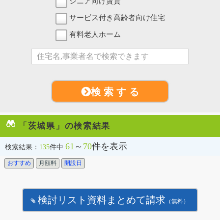
シニア向け賃貸
サービス付き高齢者向け住宅
有料老人ホーム
検 索 す る
「茨城県」の検索結果
61
～
70
件を表示
検索結果：
135
件中
おすすめ
月額料
開設日
検討リスト資料まとめて請求
（無料）