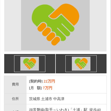
[契約時]
22万円
費用
[月 額]
7
万円
住所
茨城県 土浦市 中高津
JR常磐線(取手～いわき)「土浦」駅 徒歩40