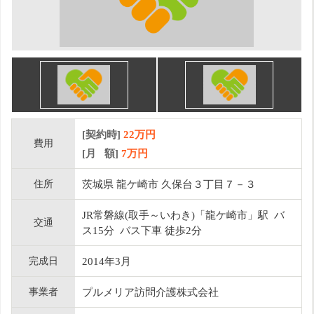
[契約時]
22万円
費用
[月 額]
7
万円
住所
茨城県 龍ケ崎市 久保台３丁目７－３
JR常磐線(取手～いわき)「龍ケ崎市」駅 バ
交通
ス15分 バス下車 徒歩2分
完成日
2014年3月
事業者
プルメリア訪問介護株式会社