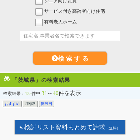
シニア向け賃貸
サービス付き高齢者向け住宅
有料老人ホーム
検 索 す る
「茨城県」の検索結果
31
～
40
件を表示
検索結果：
135
件中
おすすめ
月額料
開設日
検討リスト資料まとめて請求
（無料）