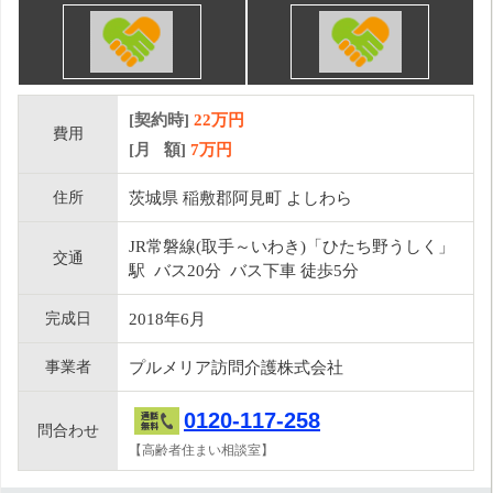
[契約時]
22万円
費用
[月 額]
7
万円
住所
茨城県 稲敷郡阿見町 よしわら
JR常磐線(取手～いわき)「ひたち野うしく」
交通
駅 バス20分 バス下車 徒歩5分
完成日
2018年6月
事業者
プルメリア訪問介護株式会社
0120-117-258
問合わせ
【高齢者住まい相談室】