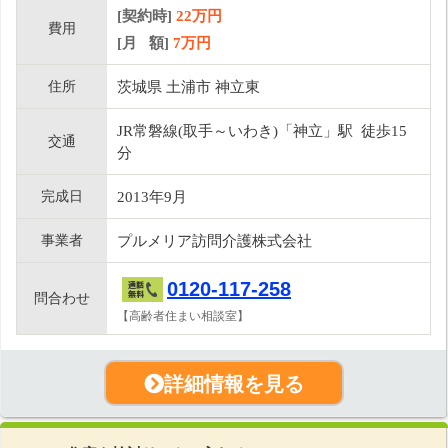
[契約時]
22万円
費用
[月 額]
7
万円
住所
茨城県 土浦市 神立東
JR常磐線(取手～いわき)「神立」駅 徒歩15
交通
分
完成日
2013年9月
事業者
プルメリア訪問介護株式会社
0120-117-258
問合わせ
【高齢者住まい相談室】
詳細情報を見る