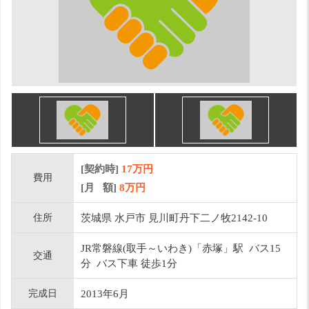
[契約時]
17万円
費用
[月 額]
8
万円
住所
茨城県 水戸市 見川町丹下二ノ牧2142-10
JR常磐線(取手～いわき)「赤塚」駅 バス15
交通
分 バス下車 徒歩1分
完成日
2013年6月