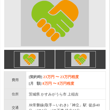
[契約時]
23万円
〜
23
万円程度
費用
[月 額]
8
万円 〜
8
万円程度
住所
茨城県 かすみがうら市 上稲吉
JR常磐線(取手～いわき)「神立」駅 徒歩40
交通