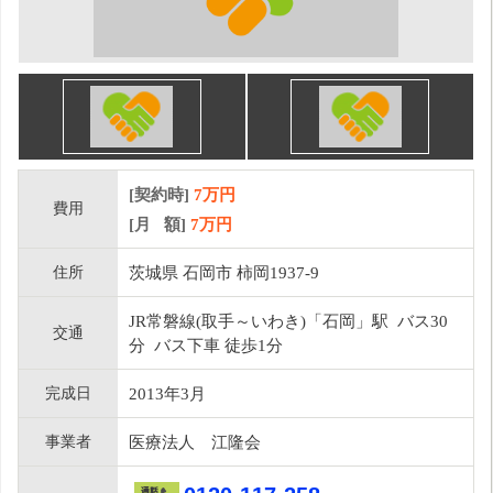
[契約時]
7万円
費用
[月 額]
7
万円
住所
茨城県 石岡市 柿岡1937-9
JR常磐線(取手～いわき)「石岡」駅 バス30
交通
分 バス下車 徒歩1分
完成日
2013年3月
事業者
医療法人 江隆会