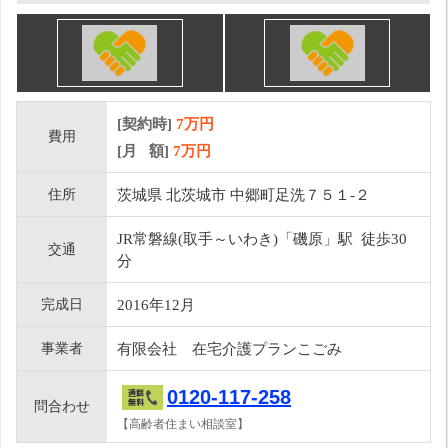
[契約時]
7万円
費用
[月 額]
7
万円
住所
茨城県 北茨城市 中郷町足洗７５１-２
JR常磐線(取手～いわき)「磯原」駅 徒歩30
交通
分
完成日
2016年12月
事業者
有限会社 在宅介護プランこごみ
0120-117-258
問合わせ
【高齢者住まい相談室】