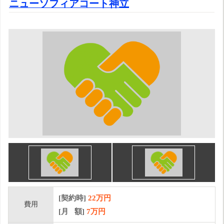
ニューソフィアコート神立
[契約時]
22万円
費用
[月 額]
7
万円