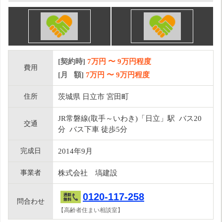
[契約時]
7万円
〜
9
万円程度
費用
[月 額]
7
万円 〜
9
万円程度
住所
茨城県 日立市 宮田町
JR常磐線(取手～いわき)「日立」駅 バス20
交通
分 バス下車 徒歩5分
完成日
2014年9月
事業者
株式会社 塙建設
0120-117-258
問合わせ
【高齢者住まい相談室】