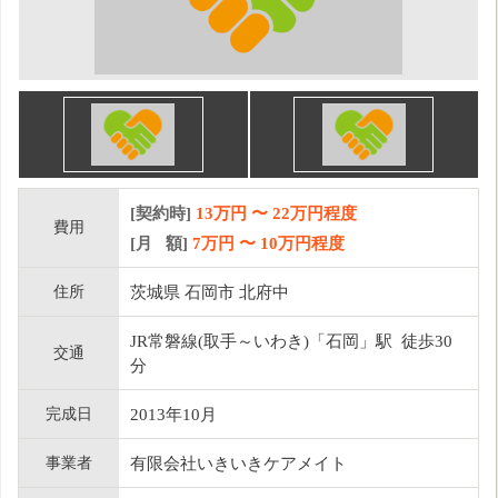
[契約時]
13万円
〜
22
万円程度
費用
[月 額]
7
万円 〜
10
万円程度
住所
茨城県 石岡市 北府中
JR常磐線(取手～いわき)「石岡」駅 徒歩30
交通
分
完成日
2013年10月
事業者
有限会社いきいきケアメイト