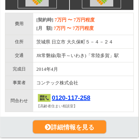
[契約時]
7万円
〜
7
万円程度
費用
[月 額]
7
万円 〜
7
万円程度
住所
茨城県 日立市 大久保町５－４－２４
交通
JR常磐線(取手～いわき)「常陸多賀」駅
完成日
2014年4月
事業者
コンテック株式会社
0120-117-258
問合わせ
【高齢者住まい相談室】
詳細情報を見る