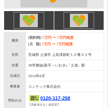
[契約時]
7万円
〜
7
万円程度
費用
[月 額]
7
万円 〜
7
万円程度
住所
茨城県 土浦市 上高津新町１０番５２号
交通
JR常磐線(取手～いわき)「土浦」駅
完成日
2014年8月
事業者
コンテック株式会社
0120-117-258
問合わせ
【高齢者住まい相談室】