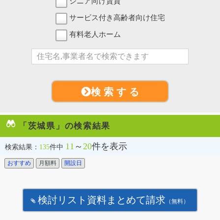
シニア向け賃貸
サービス付き高齢者向け住宅
有料老人ホーム
検 索 す る
「茨城県」の検索結果
11
～
20
件を表示
検索結果：
135
件中
おすすめ
月額料
開設日
検討リスト資料まとめて請求
（無料）