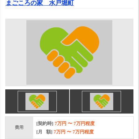
まごころの家 水戸堀町
[契約時]
7万円
〜
7
万円程度
費用
[月 額]
7
万円 〜
7
万円程度