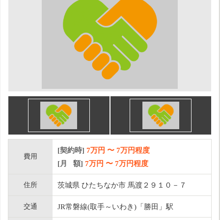
[契約時]
7万円
〜
7
万円程度
費用
[月 額]
7
万円 〜
7
万円程度
住所
茨城県 ひたちなか市 馬渡２９１０－７
交通
JR常磐線(取手～いわき)「勝田」駅