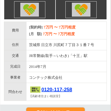
[契約時]
7万円
〜
7
万円程度
費用
[月 額]
7
万円 〜
7
万円程度
住所
茨城県 日立市 川尻町７丁目３１番７号
交通
JR常磐線(取手～いわき)「十王」駅
完成日
2014年7月
事業者
コンテック株式会社
0120-117-258
問合わせ
【高齢者住まい相談室】