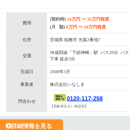
[契約時]
16万円
〜
35
万円程度
費用
[月 額]
6
万円 〜
10
万円程度
住所
茨城県 稲敷市 光葉2番地7
JR成田線「下総神崎」駅 バス20分 バス
交通
下車 徒歩3分
完成日
2008年3月
事業者
株式会社いなしき
0120-117-258
問合わせ
【高齢者住まい相談室】
詳細情報を見る