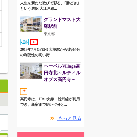
人生を新たな歓びで彩る、｢勝どき｣
という選択 大江戸線...
グランドマスト大
塚駅前
東京都
2019年7月OPEN! 大塚駅から徒歩4分
の利便性の高い街...
ヘーベルVillage高
円寺北～ルティル
オプス高円寺～
高円寺は、JR中央線・総武線が利用
でき、新宿まで約6～7分と...
もっと見る