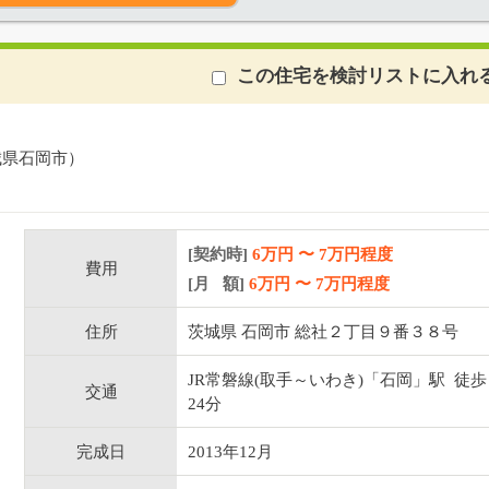
この住宅を検討リストに入れ
城県石岡市）
[契約時]
6万円
〜
7
万円程度
費用
[月 額]
6
万円 〜
7
万円程度
住所
茨城県 石岡市 総社２丁目９番３８号
JR常磐線(取手～いわき)「石岡」駅 徒歩
交通
24分
完成日
2013年12月