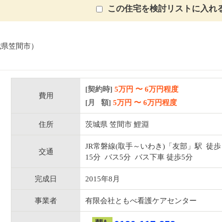
この住宅を検討リストに入れ
城県笠間市）
[契約時]
5万円
〜
6
万円程度
費用
[月 額]
5
万円 〜
6
万円程度
住所
茨城県 笠間市 鯉淵
JR常磐線(取手～いわき)「友部」駅 徒歩
交通
15分 バス5分 バス下車 徒歩5分
完成日
2015年8月
事業者
有限会社ともべ看護ケアセンター