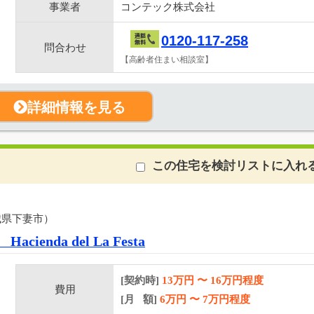
事業者
コンテック株式会社
0120-117-258
問合わせ
【高齢者住まい相談室】
詳細情報を見る
この住宅を検討リストに入れ
城県下妻市）
nda del La Festa
[契約時]
13万円
〜
16
万円程度
費用
[月 額]
6
万円 〜
7
万円程度