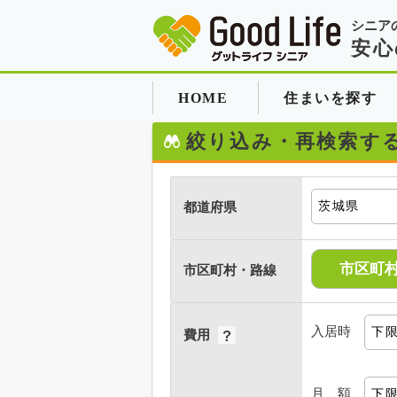
シニア
安心
HOME
住まいを探す
絞り込み・再検索す
都道府県
市区町
市区町村・路線
入居時
費用
月 額