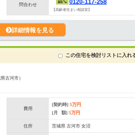
0120-117-258
問合わせ
【高齢者住まい相談室】
詳細情報を見る
この住宅を検討リストに入れ
城県古河市）
[契約時]
5万円
費用
[月 額]
5
万円
住所
茨城県 古河市 女沼