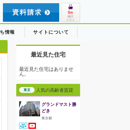
8
0
件
検討
リスト
ち情報
サイトについて
最近見た住宅
最近見た住宅はありませ
ん。
人気の高齢者賃貸
東京
グランドマスト勝
どき
東京都