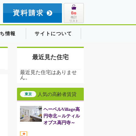
8
0
件
検討
リスト
ち情報
サイトについて
最近見た住宅
最近見た住宅はありませ
ん。
人気の高齢者賃貸
東京
ヘーベルVillage高
円寺北～ルティル
オプス高円寺～