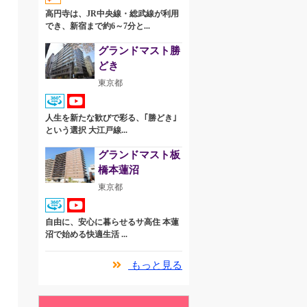
高円寺は、JR中央線・総武線が利用
でき、新宿まで約6～7分と...
グランドマスト勝
どき
東京都
人生を新たな歓びで彩る、｢勝どき｣
という選択 大江戸線...
グランドマスト板
橋本蓮沼
東京都
自由に、安心に暮らせるサ高住 本蓮
沼で始める快適生活 ...
もっと見る