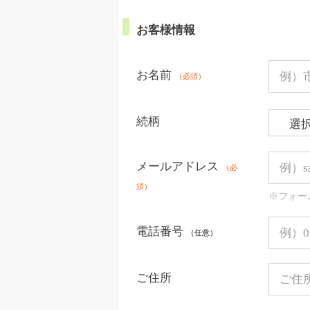
お客様情報
お名前
（必須）
続柄
メールアドレス
（必
須）
※フォー
電話番号
（任意）
ご住所