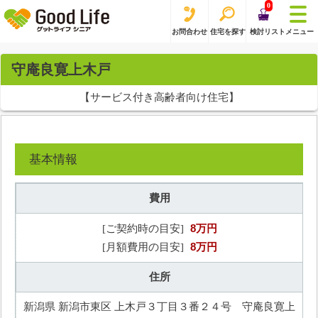
0
お問合わせ
住宅を探す
検討リスト
メニュー
守庵良寛上木戸
【サービス付き高齢者向け住宅】
基本情報
費用
8万円
[ご契約時の目安]
8万円
[月額費用の目安]
住所
新潟県 新潟市東区 上木戸３丁目３番２４号 守庵良寛上