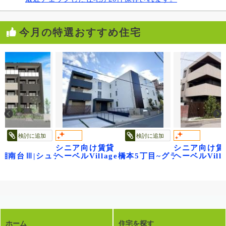
今月の特選おすすめ住宅
検討に追加
検討に追加
シニア向け賃貸
シニア向け賃
ジ浦和領家ヴェルデ
ge湘南台Ⅲ|シュテルン湘南
ヘーベルVillage橋本5丁目~グランビレッジ
ヘーベルVilla
ホーム
住宅を探す