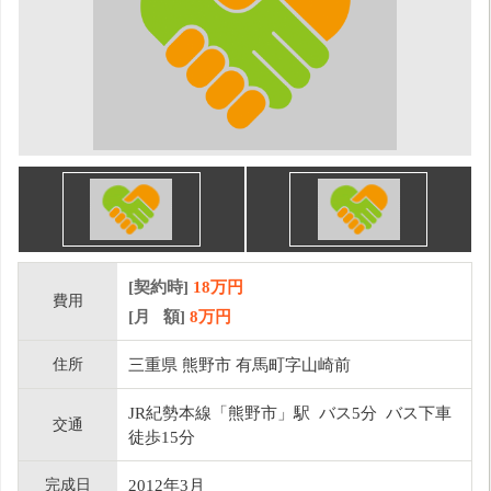
[契約時]
18万円
費用
[月 額]
8
万円
住所
三重県 熊野市 有馬町字山崎前
JR紀勢本線「熊野市」駅 バス5分 バス下車
交通
徒歩15分
完成日
2012年3月