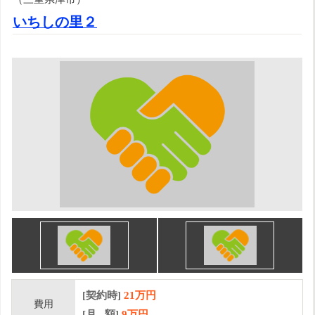
いちしの里２
[契約時]
21万円
費用
[月 額]
9
万円