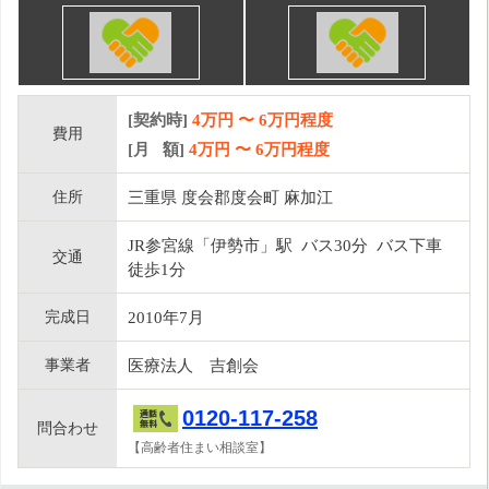
[契約時]
4万円
〜
6
万円程度
費用
[月 額]
4
万円 〜
6
万円程度
住所
三重県 度会郡度会町 麻加江
JR参宮線「伊勢市」駅 バス30分 バス下車
交通
徒歩1分
完成日
2010年7月
事業者
医療法人 吉創会
0120-117-258
問合わせ
【高齢者住まい相談室】