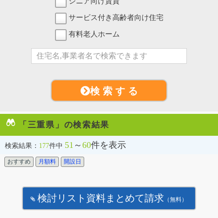
シニア向け賃貸
サービス付き高齢者向け住宅
有料老人ホーム
検 索 す る
「三重県」の検索結果
51
～
60
件を表示
検索結果：
177
件中
おすすめ
月額料
開設日
検討リスト資料まとめて請求
（無料）