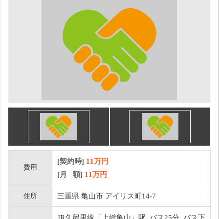
[契約時]
11万円
費用
[月 額]
11
万円
住所
三重県 亀山市 アイリス町14-7
JR久留里線「上総亀山」駅 バス25分 バス下