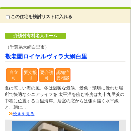
この住宅を検討リストに入れる
介護付有料老人ホーム
（千葉県大網白里市）
敬老園ロイヤルヴィラ大網白里
自立
要支援
要介護
認知症
可
可
可
要相談
夏は涼しい海の風、冬は温暖な気候。景色・環境に優れた場
所で快適なシニアライフを 太平洋を臨む外房は九十九里浜の
中程に位置する白里海岸。居室の窓からは弧を描く水平線
と、朝に...
続きを見る