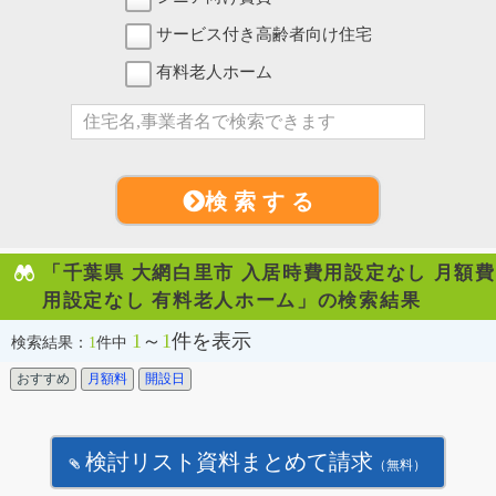
サービス付き高齢者向け住宅
有料老人ホーム
検 索 す る
「千葉県 大網白里市 入居時費用設定なし 月額費
用設定なし 有料老人ホーム」の検索結果
1
～
1
件を表示
検索結果：
1
件中
おすすめ
月額料
開設日
検討リスト資料まとめて請求
（無料）