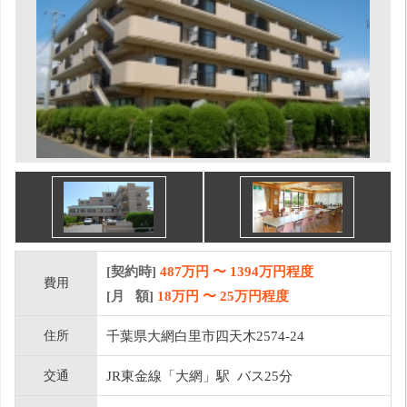
[契約時]
487万円
〜
1394
万円程度
費用
[月 額]
18
万円 〜
25
万円程度
住所
千葉県大網白里市四天木2574-24
交通
JR東金線「大網」駅 バス25分