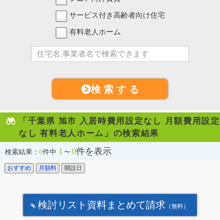
サービス付き高齢者向け住宅
有料老人ホーム
検 索 す る
「千葉県 旭市 入居時費用設定なし 月額費用設定
なし 有料老人ホーム」の検索結果
1
～
0
件を表示
検索結果：
0
件中
おすすめ
月額料
開設日
検討リスト資料まとめて請求
（無料）