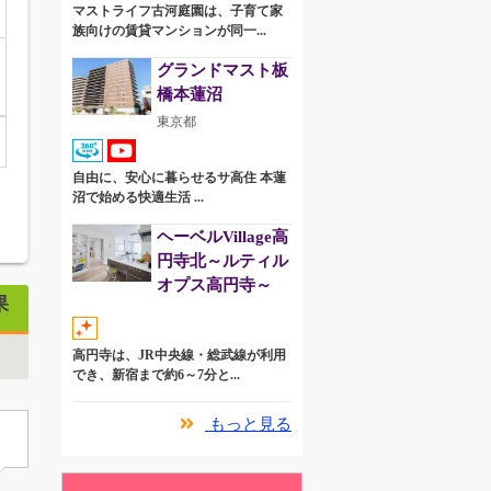
マストライフ古河庭園は、子育て家
族向けの賃貸マンションが同一...
グランドマスト板
橋本蓮沼
東京都
自由に、安心に暮らせるサ高住 本蓮
沼で始める快適生活 ...
ヘーベルVillage高
円寺北～ルティル
オプス高円寺～
果
高円寺は、JR中央線・総武線が利用
でき、新宿まで約6～7分と...
もっと見る