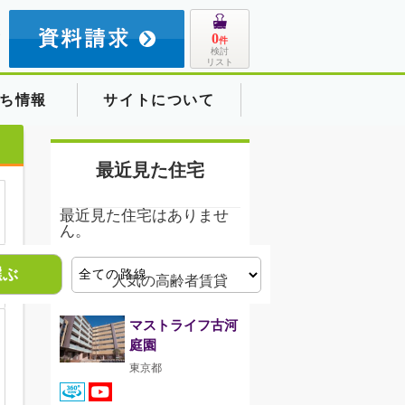
8
0
件
検討
リスト
ち情報
サイトについて
最近見た住宅
最近見た住宅はありませ
ん。
選ぶ
人気の高齢者賃貸
東京
マストライフ古河
庭園
東京都