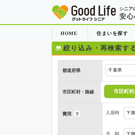
シニア
安心
HOME
住まいを探す
絞り込み・再検索す
都道府県
市区町村
市区町村・路線
入居時
費用
月 額