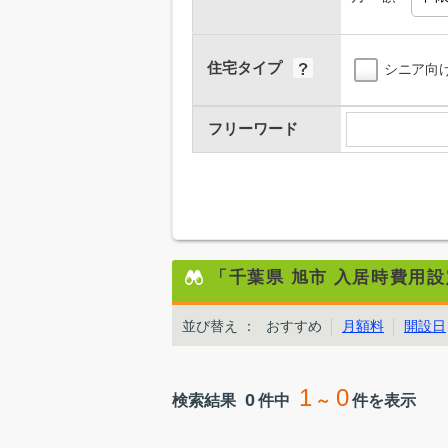
住宅タイプ
シニア向
フリーワード
「千葉県 旭市 入居時費用
並び替え
：
おすすめ
月額料
開設日
1
0
0
検索結果
件中
～
件を表示