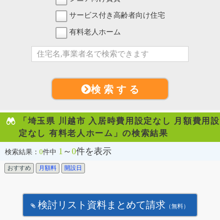
サービス付き高齢者向け住宅
有料老人ホーム
検 索 す る
「埼玉県 川越市 入居時費用設定なし 月額費用設
定なし 有料老人ホーム」の検索結果
1
～
0
件を表示
検索結果：
0
件中
おすすめ
月額料
開設日
検討リスト資料まとめて請求
（無料）