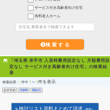
サービス付き高齢者向け住宅
有料老人ホーム
検 索 す る
「埼玉県 幸手市 入居時費用設定なし 月額費用設
定なし サービス付き高齢者向け住宅」の検索結
果
1
～
1
件を表示
検索結果：
1
件中
おすすめ
月額料
開設日
検討リスト資料まとめて請求
（無料）