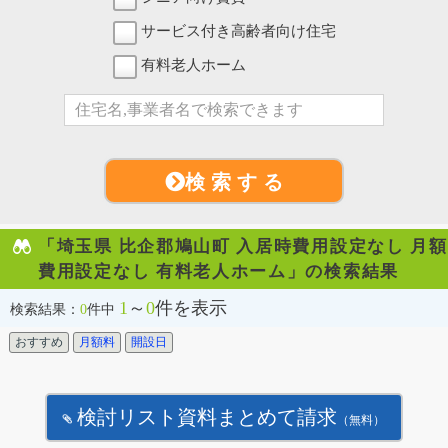
サービス付き高齢者向け住宅
有料老人ホーム
検 索 す る
「埼玉県 比企郡鳩山町 入居時費用設定なし 月額
費用設定なし 有料老人ホーム」の検索結果
1
～
0
件を表示
検索結果：
0
件中
おすすめ
月額料
開設日
検討リスト資料まとめて請求
（無料）