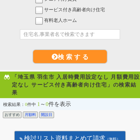
サービス付き高齢者向け住宅
有料老人ホーム
検 索 す る
「埼玉県 羽生市 入居時費用設定なし 月額費用設
定なし サービス付き高齢者向け住宅」の検索結
果
1
～
0
件を表示
検索結果：
0
件中
おすすめ
月額料
開設日
検討リスト資料まとめて請求
（無料）