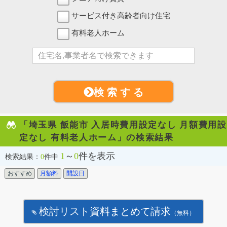
サービス付き高齢者向け住宅
有料老人ホーム
検 索 す る
「埼玉県 飯能市 入居時費用設定なし 月額費用設
定なし 有料老人ホーム」の検索結果
1
～
0
件を表示
検索結果：
0
件中
おすすめ
月額料
開設日
検討リスト資料まとめて請求
（無料）