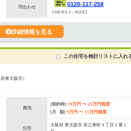
0120-117-258
問合わせ
【高齢者住まい相談室】
詳細情報を見る
この住宅を検討リストに入れ
阪府東大阪市）
[契約時]
19万円
〜
25
万円程度
費用
[月 額]
9
万円 〜
11
万円程度
大阪府 東大阪市 若江東町４丁目１番１
住所