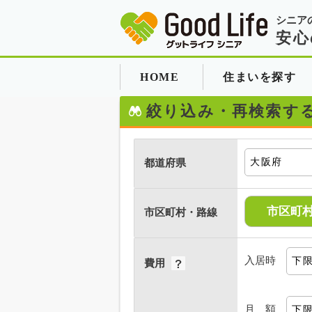
シニア
安心
HOME
住まいを探す
絞り込み・再検索す
都道府県
市区町
市区町村・路線
入居時
費用
月 額