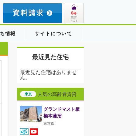
8
0
件
検討
リスト
ち情報
サイトについて
最近見た住宅
最近見た住宅はありませ
ん。
人気の高齢者賃貸
東京
グランドマスト板
橋本蓮沼
東京都