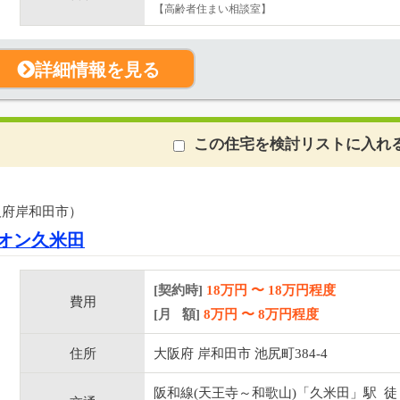
【高齢者住まい相談室】
詳細情報を見る
この住宅を検討リストに入れ
阪府岸和田市）
オン久米田
[契約時]
18万円
〜
18
万円程度
費用
[月 額]
8
万円 〜
8
万円程度
住所
大阪府 岸和田市 池尻町384-4
阪和線(天王寺～和歌山)「久米田」駅 徒