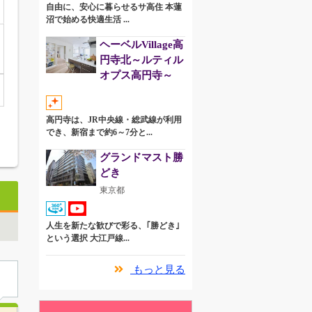
自由に、安心に暮らせるサ高住 本蓮
沼で始める快適生活 ...
ヘーベルVillage高
円寺北～ルティル
オプス高円寺～
高円寺は、JR中央線・総武線が利用
でき、新宿まで約6～7分と...
グランドマスト勝
どき
東京都
人生を新たな歓びで彩る、｢勝どき｣
という選択 大江戸線...
もっと見る