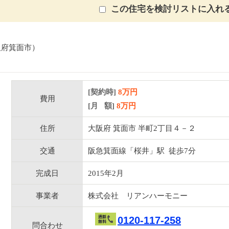
この住宅を検討リストに入れ
阪府箕面市）
[契約時]
8万円
費用
[月 額]
8
万円
住所
大阪府 箕面市 半町2丁目４－２
交通
阪急箕面線「桜井」駅 徒歩7分
完成日
2015年2月
事業者
株式会社 リアンハーモニー
0120-117-258
問合わせ