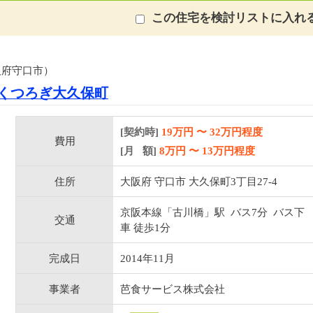
この住宅を検討リストに入れ
阪府守口市）
くつろぎ大久保町
[契約時]
19万円
〜
32
万円程度
費用
[月 額]
8
万円 〜
13
万円程度
住所
大阪府 守口市 大久保町3丁目27-4
京阪本線「古川橋」駅 バス7分 バス下
交通
車 徒歩1分
完成日
2014年11月
事業者
芭食サービス株式会社