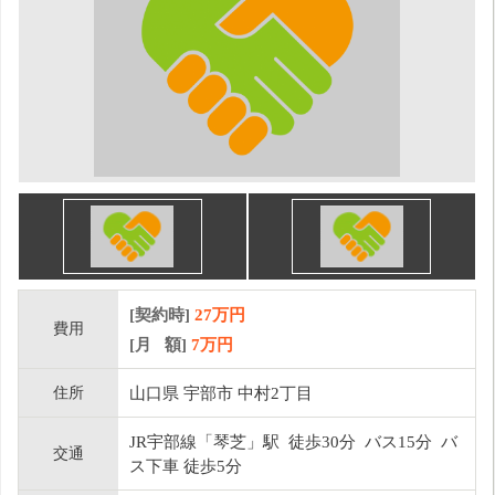
[契約時]
27万円
費用
[月 額]
7
万円
住所
山口県 宇部市 中村2丁目
JR宇部線「琴芝」駅 徒歩30分 バス15分 バ
交通
ス下車 徒歩5分