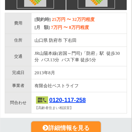
[契約時]
25万円
〜
32
万円程度
費用
[月 額]
7
万円 〜
8
万円程度
住所
山口県 防府市 下右田
JR山陽本線(岩国～門司)「防府」駅 徒歩30
交通
分 バス13分 バス下車 徒歩5分
完成日
2013年8月
事業者
有限会社ベストライフ
0120-117-258
問合わせ
【高齢者住まい相談室】
詳細情報を見る