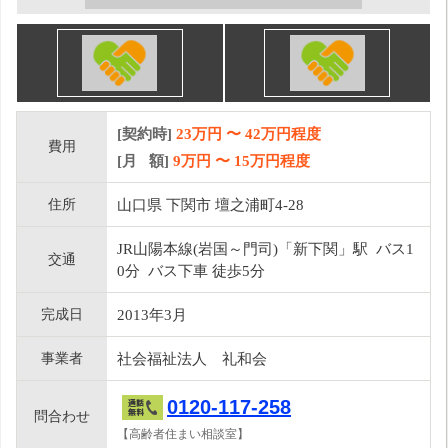
[契約時]
23万円
〜
42
万円程度
費用
[月 額]
9
万円 〜
15
万円程度
住所
山口県 下関市 壇之浦町4-28
JR山陽本線(岩国～門司)「新下関」駅 バス1
交通
0分 バス下車 徒歩5分
完成日
2013年3月
事業者
社会福祉法人 礼和会
0120-117-258
問合わせ
【高齢者住まい相談室】