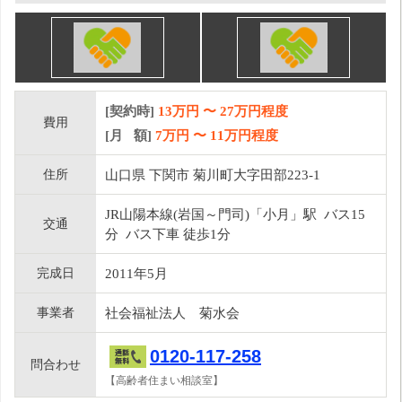
[契約時]
13万円
〜
27
万円程度
費用
[月 額]
7
万円 〜
11
万円程度
住所
山口県 下関市 菊川町大字田部223-1
JR山陽本線(岩国～門司)「小月」駅 バス15
交通
分 バス下車 徒歩1分
完成日
2011年5月
事業者
社会福祉法人 菊水会
0120-117-258
問合わせ
【高齢者住まい相談室】