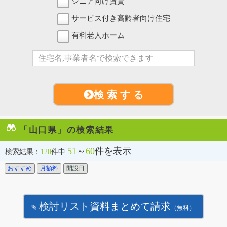
シニア向け賃貸
サービス付き高齢者向け住宅
有料老人ホーム
検 索 す る
「山口県」の検索結果
51
～
60
件を表示
検索結果：
120
件中
おすすめ
月額料
開設日
検討リスト資料まとめて請求
（無料）