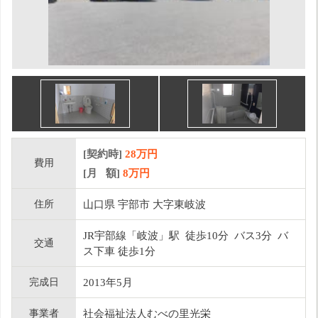
[契約時]
28万円
費用
[月 額]
8
万円
住所
山口県 宇部市 大字東岐波
JR宇部線「岐波」駅 徒歩10分 バス3分 バ
交通
ス下車 徒歩1分
完成日
2013年5月
事業者
社会福祉法人むべの里光栄