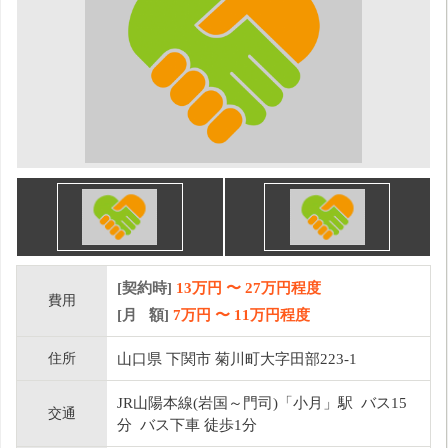
[契約時]
13万円
〜
27
万円程度
費用
[月 額]
7
万円 〜
11
万円程度
住所
山口県 下関市 菊川町大字田部223-1
JR山陽本線(岩国～門司)「小月」駅 バス15
交通
分 バス下車 徒歩1分