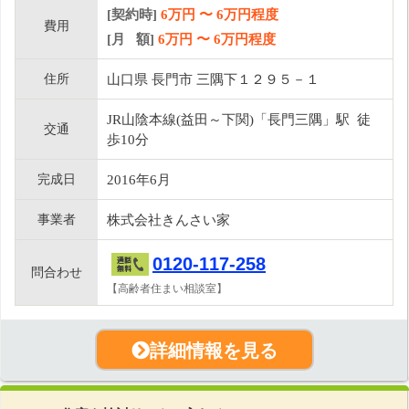
[契約時]
6万円
〜
6
万円程度
費用
[月 額]
6
万円 〜
6
万円程度
住所
山口県 長門市 三隅下１２９５－１
JR山陰本線(益田～下関)「長門三隅」駅 徒
交通
歩10分
完成日
2016年6月
事業者
株式会社きんさい家
0120-117-258
問合わせ
【高齢者住まい相談室】
詳細情報を見る