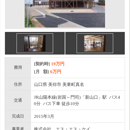
[契約時]
19万円
費用
[月 額]
6
万円
住所
山口県 美祢市 美東町真名
JR山陽本線(岩国～門司)「新山口」駅 バス4
交通
0分 バス下車 徒歩10分
完成日
2015年3月
事業者
株式会社 エス・エス・ケイ