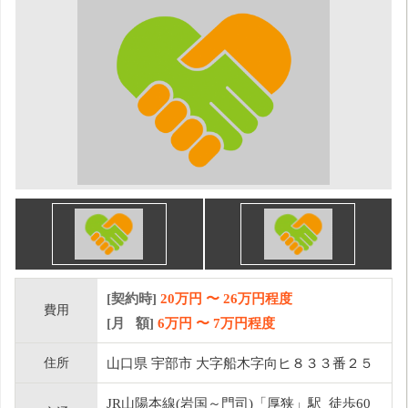
[契約時]
20万円
〜
26
万円程度
費用
[月 額]
6
万円 〜
7
万円程度
住所
山口県 宇部市 大字船木字向ヒ８３３番２５
JR山陽本線(岩国～門司)「厚狭」駅 徒歩60