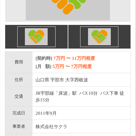
[契約時]
7万円
〜
11
万円程度
費用
[月 額]
5
万円 〜
7
万円程度
住所
山口県 宇部市 大字西岐波
JR宇部線「床波」駅 バス10分 バス下車 徒
交通
歩15分
完成日
2011年9月
事業者
株式会社サクラ