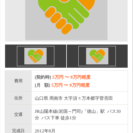
[契約時]
5万円
〜
9
万円程度
費用
[月 額]
5
万円 〜
9
万円程度
住所
山口県 周南市 大字須々万本郷字菅否田
JR山陽本線(岩国～門司)「徳山」駅 バス30
交通
分 バス下車 徒歩1分
完成日
2012年8月