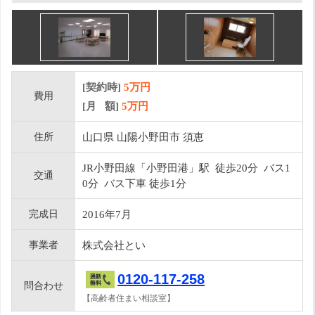
[契約時]
5万円
費用
[月 額]
5
万円
住所
山口県 山陽小野田市 須恵
JR小野田線「小野田港」駅 徒歩20分 バス1
交通
0分 バス下車 徒歩1分
完成日
2016年7月
事業者
株式会社とい
0120-117-258
問合わせ
【高齢者住まい相談室】