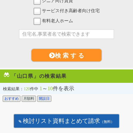
シニア向け賃貸
サービス付き高齢者向け住宅
有料老人ホーム
検 索 す る
「山口県」の検索結果
1
～
10
件を表示
検索結果：
120
件中
おすすめ
月額料
開設日
検討リスト資料まとめて請求
（無料）