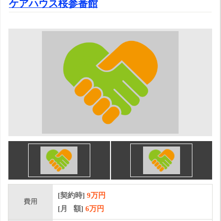
ケアハウス桜参番館
[契約時]
9万円
費用
[月 額]
6
万円