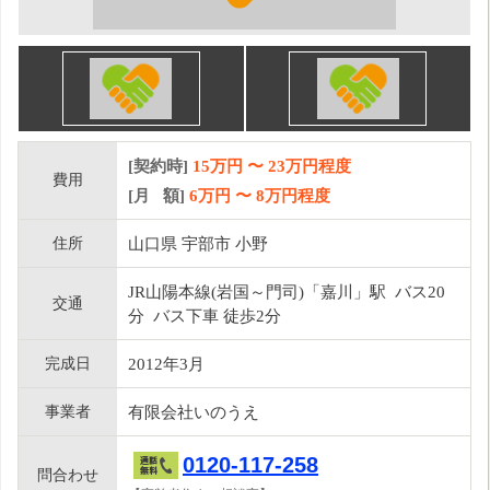
[契約時]
15万円
〜
23
万円程度
費用
[月 額]
6
万円 〜
8
万円程度
住所
山口県 宇部市 小野
JR山陽本線(岩国～門司)「嘉川」駅 バス20
交通
分 バス下車 徒歩2分
完成日
2012年3月
事業者
有限会社いのうえ
0120-117-258
問合わせ