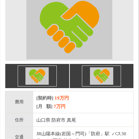
[契約時]
19万円
費用
[月 額]
7
万円
住所
山口県 防府市 真尾
JR山陽本線(岩国～門司)「防府」駅 バス30
交通