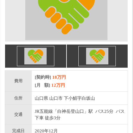
[契約時]
18万円
費用
[月 額]
12
万円
住所
山口県 山口市 下小鯖字白坂山
JR五能線「白神岳登山口」駅 バス25分 バス
交通
下車 徒歩3分
完成日
2020年12月