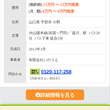
[契約時]
15万円
〜
23
万円程度
費用
[月 額]
6
万円 〜
8
万円程度
住所
山口県 宇部市 小野
JR山陽本線(岩国～門司)「嘉川」駅 バス20
交通
分 バス下車 徒歩2分
完成日
2012年3月
事業者
有限会社いのうえ
0120-117-258
問合わせ
【高齢者住まい相談室】
詳細情報を見る