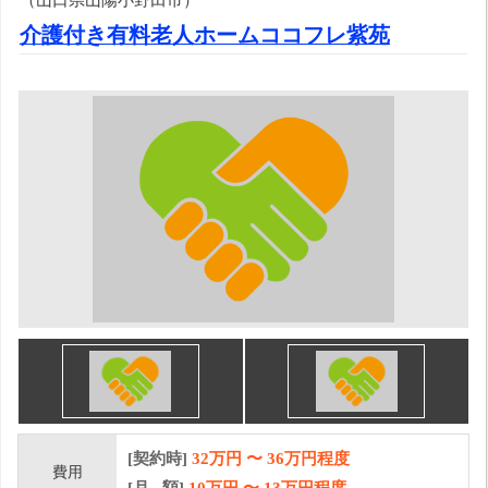
介護付き有料老人ホームココフレ紫苑
[契約時]
32万円
〜
36
万円程度
費用
[月 額]
10
万円 〜
13
万円程度