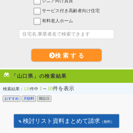
シニア向け賃貸
サービス付き高齢者向け住宅
有料老人ホーム
検 索 す る
「山口県」の検索結果
1
～
10
件を表示
検索結果：
120
件中
おすすめ
月額料
開設日
検討リスト資料まとめて請求
（無料）