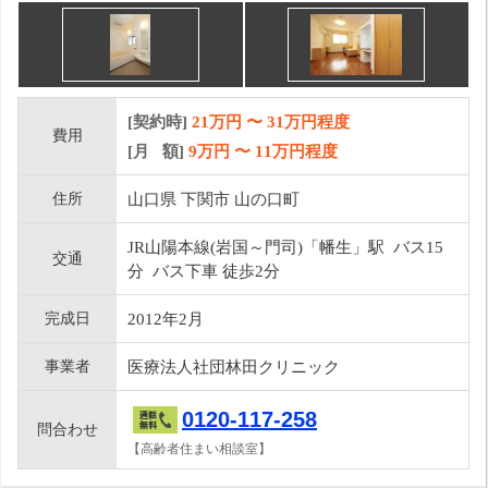
[契約時]
21万円
〜
31
万円程度
費用
[月 額]
9
万円 〜
11
万円程度
住所
山口県 下関市 山の口町
JR山陽本線(岩国～門司)「幡生」駅 バス15
交通
分 バス下車 徒歩2分
完成日
2012年2月
事業者
医療法人社団林田クリニック
0120-117-258
問合わせ
【高齢者住まい相談室】