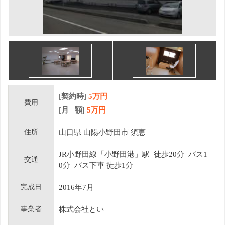
[契約時]
5万円
費用
[月 額]
5
万円
住所
山口県 山陽小野田市 須恵
JR小野田線「小野田港」駅 徒歩20分 バス1
交通
0分 バス下車 徒歩1分
完成日
2016年7月
事業者
株式会社とい