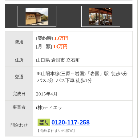
[契約時]
13万円
費用
[月 額]
13
万円
住所
山口県 岩国市 立石町
JR山陽本線(三原～岩国)「岩国」駅 徒歩5分
交通
バス2分 バス下車 徒歩1分
完成日
2015年4月
事業者
(株)ティエラ
0120-117-258
問合わせ
【高齢者住まい相談室】