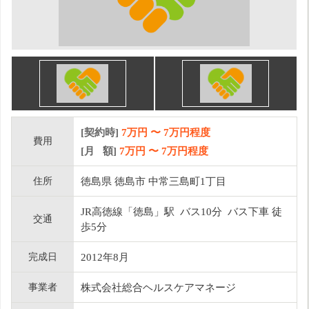
[契約時]
7万円
〜
7
万円程度
費用
[月 額]
7
万円 〜
7
万円程度
住所
徳島県 徳島市 中常三島町1丁目
JR高徳線「徳島」駅 バス10分 バス下車 徒
交通
歩5分
完成日
2012年8月
事業者
株式会社総合ヘルスケアマネージ