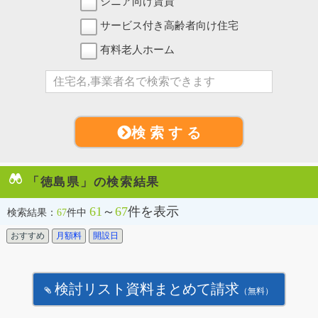
シニア向け賃貸
サービス付き高齢者向け住宅
有料老人ホーム
検 索 す る
「徳島県」の検索結果
61
～
67
件を表示
検索結果：
67
件中
おすすめ
月額料
開設日
検討リスト資料まとめて請求
（無料）