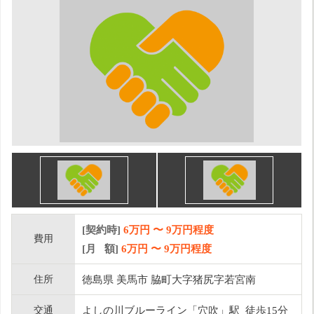
[契約時]
6万円
〜
9
万円程度
費用
[月 額]
6
万円 〜
9
万円程度
住所
徳島県 美馬市 脇町大字猪尻字若宮南
交通
よしの川ブルーライン「穴吹」駅 徒歩15分