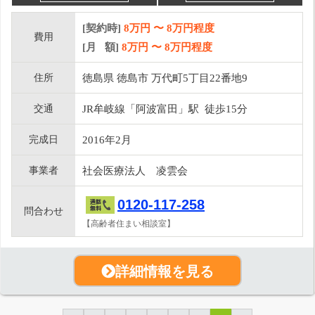
[契約時]
8万円
〜
8
万円程度
費用
[月 額]
8
万円 〜
8
万円程度
住所
徳島県 徳島市 万代町5丁目22番地9
交通
JR牟岐線「阿波富田」駅 徒歩15分
完成日
2016年2月
事業者
社会医療法人 凌雲会
0120-117-258
問合わせ
【高齢者住まい相談室】
詳細情報を見る