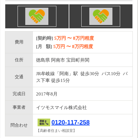
[契約時]
5万円
〜
8
万円程度
費用
[月 額]
5
万円 〜
8
万円程度
住所
徳島県 阿南市 宝田町井関
JR牟岐線「阿南」駅 徒歩30分 バス10分 バ
交通
ス下車 徒歩15分
完成日
2017年8月
事業者
イツモスマイル株式会社
0120-117-258
問合わせ
【高齢者住まい相談室】