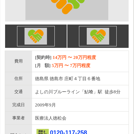
[契約時]
14万円
〜
20
万円程度
費用
[月 額]
5
万円 〜
7
万円程度
住所
徳島県 徳島市 庄町４丁目６番地
交通
よしの川ブルーライン「鮎喰」駅 徒歩8分
完成日
2009年9月
事業者
医療法人徳松会
0120-117-258