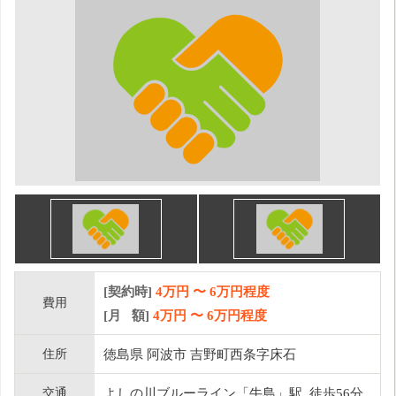
[契約時]
4万円
〜
6
万円程度
費用
[月 額]
4
万円 〜
6
万円程度
住所
徳島県 阿波市 吉野町西条字床石
交通
よしの川ブルーライン「牛島」駅 徒歩56分