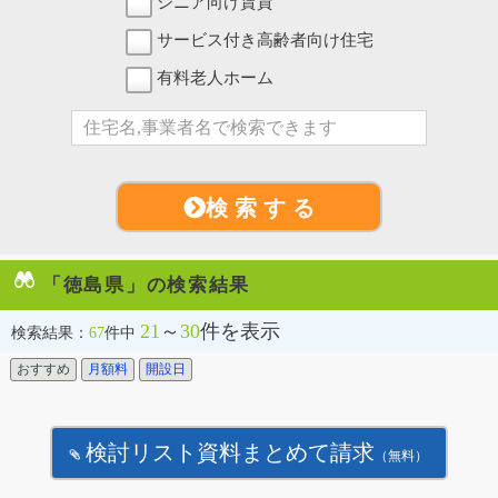
シニア向け賃貸
サービス付き高齢者向け住宅
有料老人ホーム
検 索 す る
「徳島県」の検索結果
21
～
30
件を表示
検索結果：
67
件中
おすすめ
月額料
開設日
検討リスト資料まとめて請求
（無料）