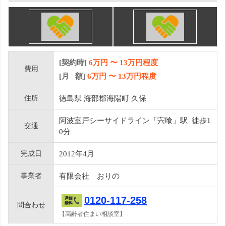
[契約時]
6万円
〜
13
万円程度
費用
[月 額]
6
万円 〜
13
万円程度
住所
徳島県 海部郡海陽町 久保
阿波室戸シーサイドライン「宍喰」駅 徒歩1
交通
0分
完成日
2012年4月
事業者
有限会社 おりの
0120-117-258
問合わせ
【高齢者住まい相談室】