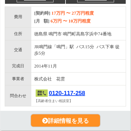
[契約時]
17万円
〜
27
万円程度
費用
[月 額]
6
万円 〜
10
万円程度
住所
徳島県 鳴門市 鳴門町高島字浜中74番地
JR鳴門線「鳴門」駅 バス15分 バス下車 徒
交通
歩5分
完成日
2014年11月
事業者
株式会社 花雲
0120-117-258
問合わせ
【高齢者住まい相談室】
詳細情報を見る