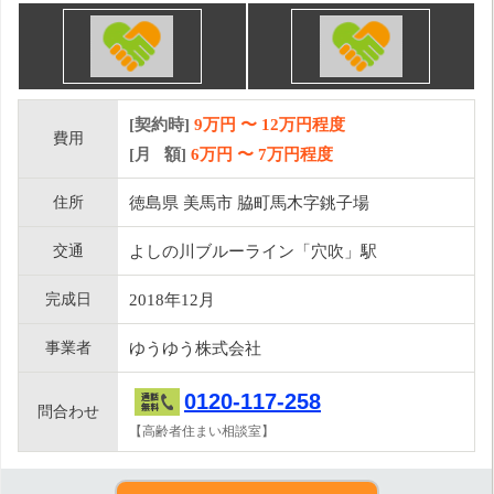
[契約時]
9万円
〜
12
万円程度
費用
[月 額]
6
万円 〜
7
万円程度
住所
徳島県 美馬市 脇町馬木字銚子場
交通
よしの川ブルーライン「穴吹」駅
完成日
2018年12月
事業者
ゆうゆう株式会社
0120-117-258
問合わせ
【高齢者住まい相談室】