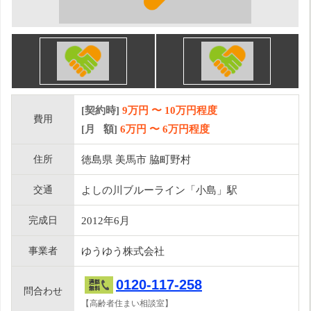
[契約時]
9万円
〜
10
万円程度
費用
[月 額]
6
万円 〜
6
万円程度
住所
徳島県 美馬市 脇町野村
交通
よしの川ブルーライン「小島」駅
完成日
2012年6月
事業者
ゆうゆう株式会社
0120-117-258
問合わせ
【高齢者住まい相談室】