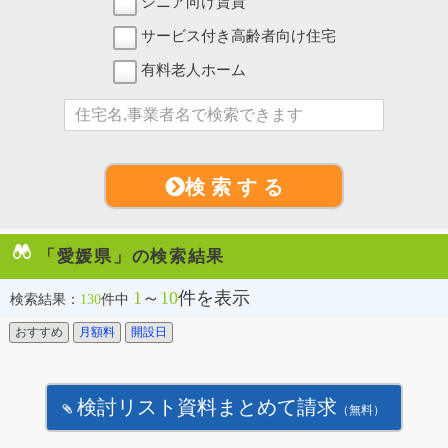
シニア向け賃貸
サービス付き高齢者向け住宅
有料老人ホーム
検 索 す る
「愛媛県」の検索結果
1
～
10
件を表示
検索結果：
130
件中
おすすめ
月額料
開設日
検討リスト資料まとめて請求
（無料）