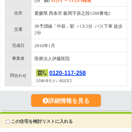
[月 額]
9
万円 〜
11
万円程度
住所
愛媛県 西条市 飯岡字原之段1288番地2
JR予讃線「中萩」駅 バス5分 バス下車 徒歩
交通
2分
完成日
2016年1月
事業者
医療法人伊藤医院
0120-117-258
問合わせ
【高齢者住まい相談室】
詳細情報を見る
この住宅を検討リストに入れる