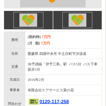
[契約時]
7万円
費用
[月 額]
7
万円
住所
愛媛県 四国中央市 中之庄町字汐汲道
JR予讃線「伊予三島」駅 バス5分 バス下車
交通
徒歩5分
完成日
2016年2月
事業者
有限会社ケアサービス菜の花
0120-117-258
問合わせ