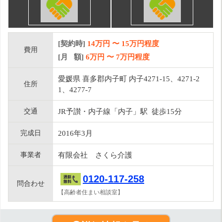
[契約時]
14万円
〜
15
万円程度
費用
[月 額]
6
万円 〜
7
万円程度
愛媛県 喜多郡内子町 内子4271-15、4271-2
住所
1、4277-7
交通
JR予讃・内子線「内子」駅 徒歩15分
完成日
2016年3月
事業者
有限会社 さくら介護
0120-117-258
問合わせ
【高齢者住まい相談室】