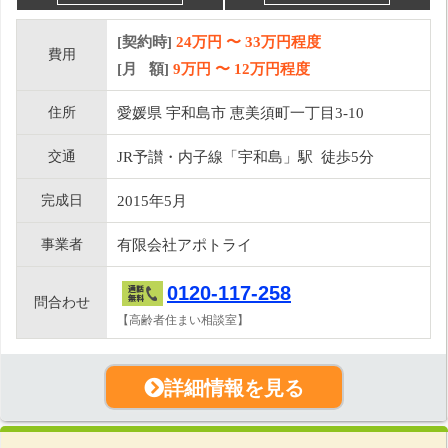
[契約時]
24万円
〜
33
万円程度
費用
[月 額]
9
万円 〜
12
万円程度
住所
愛媛県 宇和島市 恵美須町一丁目3-10
交通
JR予讃・内子線「宇和島」駅 徒歩5分
完成日
2015年5月
事業者
有限会社アポトライ
0120-117-258
問合わせ
【高齢者住まい相談室】
詳細情報を見る