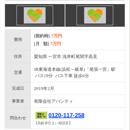
[契約時]
7万円
費用
[月 額]
7
万円
住所
愛知県 一宮市 浅井町尾関字高見
JR東海道本線(浜松～岐阜)「尾張一宮」駅
交通
バス19分 バス下車 徒歩6分
完成日
2019年2月
事業者
有限会社アバンティ
0120-117-258
問合わせ
【高齢者住まい相談室】