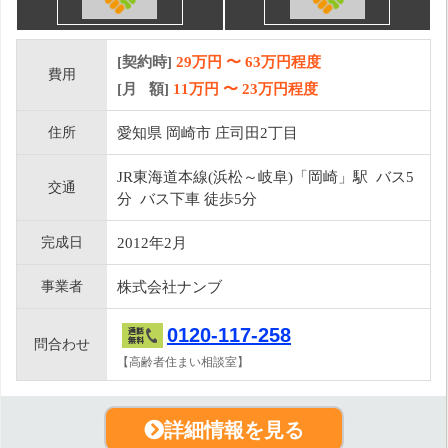
[契約時]
29万円
〜
63
万円程度
費用
[月 額]
11
万円 〜
23
万円程度
住所
愛知県 岡崎市 庄司田2丁目
JR東海道本線(浜松～岐阜)「岡崎」駅 バス5
交通
分 バス下車 徒歩5分
完成日
2012年2月
事業者
株式会社ナンブ
0120-117-258
問合わせ
【高齢者住まい相談室】
詳細情報を見る