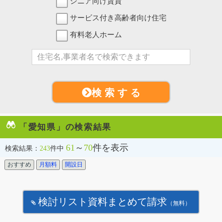
シニア向け賃貸
サービス付き高齢者向け住宅
有料老人ホーム
検 索 す る
「愛知県」の検索結果
61
～
70
件を表示
検索結果：
243
件中
おすすめ
月額料
開設日
検討リスト資料まとめて請求
（無料）