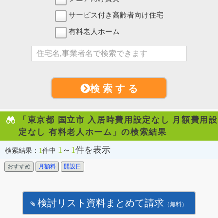
サービス付き高齢者向け住宅
有料老人ホーム
検 索 す る
「東京都 国立市 入居時費用設定なし 月額費用設
定なし 有料老人ホーム」の検索結果
1
～
1
件を表示
検索結果：
1
件中
おすすめ
月額料
開設日
検討リスト資料まとめて請求
（無料）