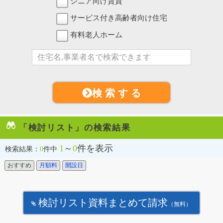
シニア向け賃貸
サービス付き高齢者向け住宅
有料老人ホーム
検 索 す る
「検討リスト」の検索結果
1
～
0
件を表示
検索結果：
0
件中
おすすめ
月額料
開設日
検討リスト資料まとめて請求
（無料）