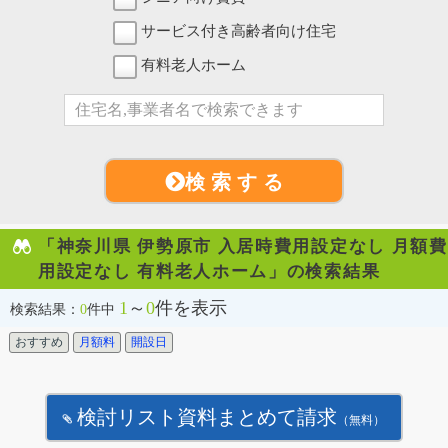
サービス付き高齢者向け住宅
有料老人ホーム
検 索 す る
「神奈川県 伊勢原市 入居時費用設定なし 月額費
用設定なし 有料老人ホーム」の検索結果
1
～
0
件を表示
検索結果：
0
件中
おすすめ
月額料
開設日
検討リスト資料まとめて請求
（無料）