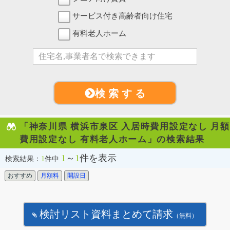
サービス付き高齢者向け住宅
有料老人ホーム
検 索 す る
「神奈川県 横浜市泉区 入居時費用設定なし 月額
費用設定なし 有料老人ホーム」の検索結果
1
～
1
件を表示
検索結果：
1
件中
おすすめ
月額料
開設日
検討リスト資料まとめて請求
（無料）