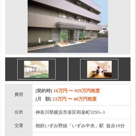
[契約時]
16万円
〜
929
万円程度
費用
[月 額]
23
万円 〜
40
万円程度
住所
神奈川県横浜市泉区和泉町3293--1
交通
相鉄いずみ野線「いずみ中央」駅 徒歩10分