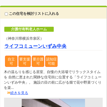
この住宅を検討リストに入れる
介護付有料老人ホーム
（神奈川県横浜市泉区）
ライフコミューンいずみ中央
自立
要支援
要介護
認知症
可
可
可
可能
木の温もりを感じる居室、自慢の大浴場でリラックスタイム
を 自然に恵まれた閑静な住宅街に位置する「ライフコミュー
ンいずみ中央」。 施設の目の前に広がる畑で花や野菜づくり
を楽...
続きを見る