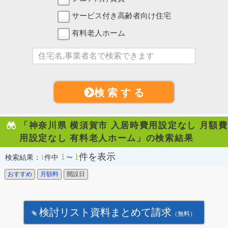
サービス付き高齢者向け住宅
有料老人ホーム
検 索 す る
「神奈川県 横須賀市 入居時費用設定なし 月額費
用設定なし 有料老人ホーム」の検索結果
1
～
1
件を表示
検索結果：
1
件中
おすすめ
月額料
開設日
検討リスト資料まとめて請求
（無料）