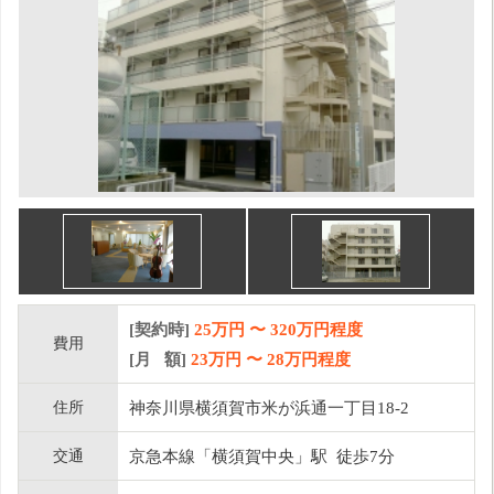
[契約時]
25万円
〜
320
万円程度
費用
[月 額]
23
万円 〜
28
万円程度
住所
神奈川県横須賀市米が浜通一丁目18-2
交通
京急本線「横須賀中央」駅 徒歩7分