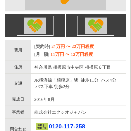
[契約時]
21万円
〜
22
万円程度
費用
[月 額]
11
万円 〜
12
万円程度
住所
神奈川県 相模原市中央区 相模原６丁目
JR横浜線「相模原」駅 徒歩11分 バス4分
交通
バス下車 徒歩2分
完成日
2016年8月
事業者
株式会社エクシオジャパン
0120-117-258
問合わせ