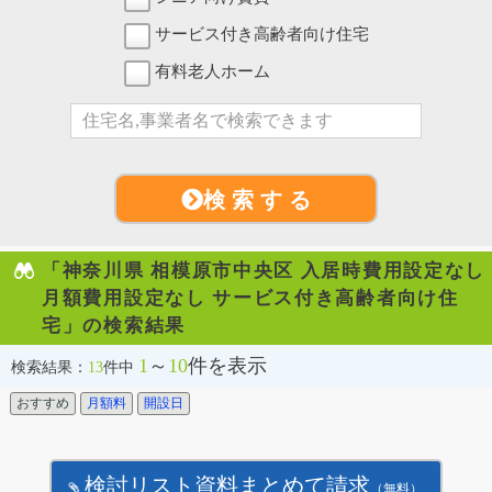
サービス付き高齢者向け住宅
有料老人ホーム
検 索 す る
「神奈川県 相模原市中央区 入居時費用設定なし
月額費用設定なし サービス付き高齢者向け住
宅」の検索結果
1
～
10
件を表示
検索結果：
13
件中
おすすめ
月額料
開設日
検討リスト資料まとめて請求
（無料）