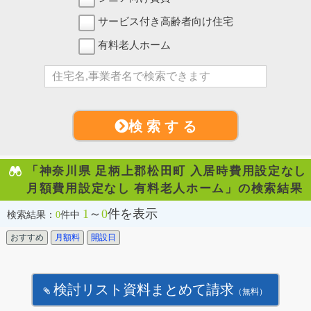
サービス付き高齢者向け住宅
有料老人ホーム
検 索 す る
「神奈川県 足柄上郡松田町 入居時費用設定なし
月額費用設定なし 有料老人ホーム」の検索結果
1
～
0
件を表示
検索結果：
0
件中
おすすめ
月額料
開設日
検討リスト資料まとめて請求
（無料）