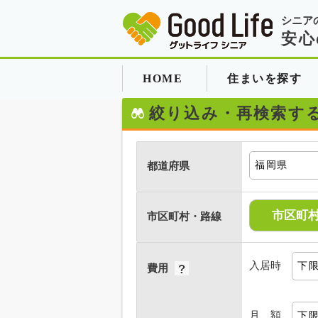
シニア
安心
HOME
住まいを探す
絞り込み・再検索す
都道府県
市区町
市区町村・路線
入居時
費用
月 額