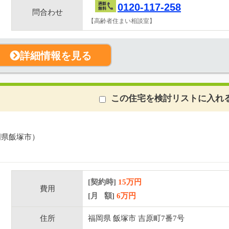
0120-117-258
問合わせ
【高齢者住まい相談室】
詳細情報を見る
この住宅を検討リストに入れ
岡県飯塚市）
[契約時]
15万円
費用
[月 額]
6
万円
住所
福岡県 飯塚市 吉原町7番7号