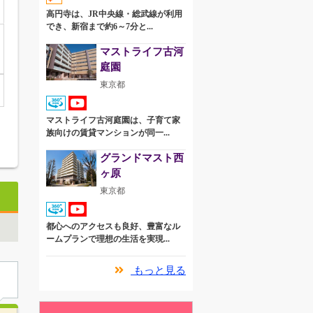
高円寺は、JR中央線・総武線が利用
でき、新宿まで約6～7分と...
マストライフ古河
庭園
東京都
マストライフ古河庭園は、子育て家
族向けの賃貸マンションが同一...
グランドマスト西
ヶ原
東京都
都心へのアクセスも良好、豊富なル
ームプランで理想の生活を実現...
もっと見る