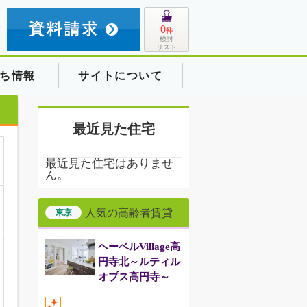
8
0
件
検討
リスト
ち情報
サイトについて
最近見た住宅
最近見た住宅はありませ
ん。
人気の高齢者賃貸
東京
ヘーベルVillage高
円寺北～ルティル
オプス高円寺～