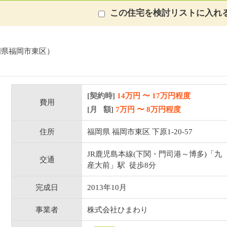
この住宅を検討リストに入れ
岡県福岡市東区）
[契約時]
14万円
〜
17
万円程度
費用
[月 額]
7
万円 〜
8
万円程度
住所
福岡県 福岡市東区 下原1-20-57
JR鹿児島本線(下関・門司港～博多)「九
交通
産大前」駅 徒歩8分
完成日
2013年10月
事業者
株式会社ひまわり