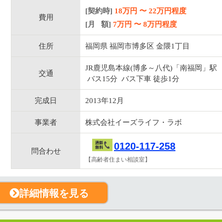
[契約時]
18万円
〜
22
万円程度
費用
[月 額]
7
万円 〜
8
万円程度
住所
福岡県 福岡市博多区 金隈1丁目
JR鹿児島本線(博多～八代)「南福岡」駅
交通
バス15分 バス下車 徒歩1分
完成日
2013年12月
事業者
株式会社イーズライフ・ラボ
0120-117-258
問合わせ
【高齢者住まい相談室】
詳細情報を見る