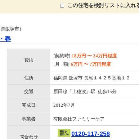
この住宅を検討リストに入れ
岡県飯塚市）
・春
[契約時]
18万円
〜
24
万円程度
費用
[月 額]
6
万円 〜
7
万円程度
住所
福岡県 飯塚市 長尾１４２５番地１２
交通
原田線「上穂波」駅 徒歩15分
完成日
2012年7月
事業者
有限会社ファミリーケア
0120-117-258
問合わせ