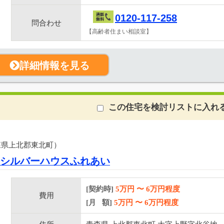
0120-117-258
問合わせ
【高齢者住まい相談室】
詳細情報を見る
この住宅を検討リストに入れ
森県上北郡東北町）
 シルバーハウスふれあい
[契約時]
5万円
〜
6
万円程度
費用
[月 額]
5
万円 〜
6
万円程度