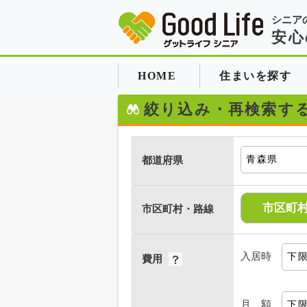
シニア
安心
HOME
住まいを探す
絞り込み・再検索す
都道府県
市区町
市区町村・路線
入居時
費用
月 額