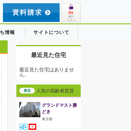
8
0
件
検討
リスト
ち情報
サイトについて
最近見た住宅
最近見た住宅はありませ
ん。
人気の高齢者賃貸
東京
グランドマスト勝
どき
東京都