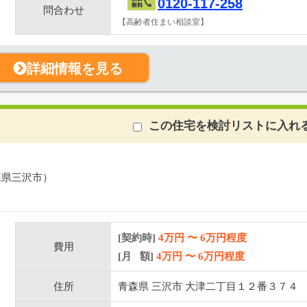
0120-117-258
問合わせ
【高齢者住まい相談室】
詳細情報を見る
この住宅を検討リストに入れ
森県三沢市）
[契約時]
4万円
〜
6
万円程度
費用
[月 額]
4
万円 〜
6
万円程度
住所
青森県 三沢市 大津二丁目１２番３７４