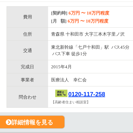
[契約時]
6万円
〜
10
万円程度
費用
[月 額]
6
万円 〜
10
万円程度
住所
青森県 十和田市 大字三本木字里ノ沢
東北新幹線「七戸十和田」駅 バス45分
交通
バス下車 徒歩1分
完成日
2015年4月
事業者
医療法人 幸仁会
0120-117-258
問合わせ
【高齢者住まい相談室】
詳細情報を見る