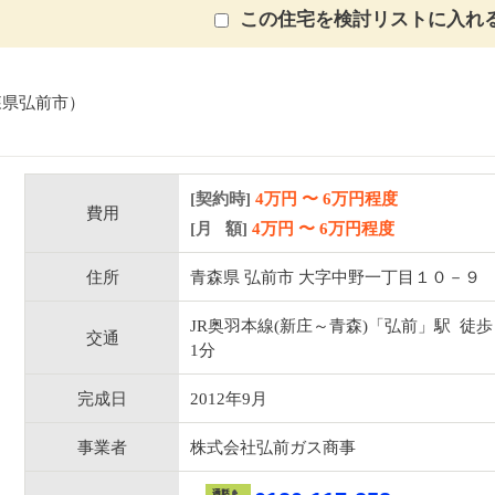
この住宅を検討リストに入れ
森県弘前市）
[契約時]
4万円
〜
6
万円程度
費用
[月 額]
4
万円 〜
6
万円程度
住所
青森県 弘前市 大字中野一丁目１０－９
JR奥羽本線(新庄～青森)「弘前」駅 徒歩
交通
1分
完成日
2012年9月
事業者
株式会社弘前ガス商事