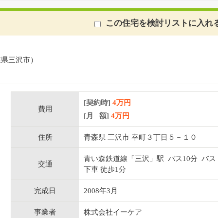
この住宅を検討リストに入れ
森県三沢市）
[契約時]
4万円
費用
[月 額]
4
万円
住所
青森県 三沢市 幸町３丁目５－１０
青い森鉄道線「三沢」駅 バス10分 バス
交通
下車 徒歩1分
完成日
2008年3月
事業者
株式会社イーケア