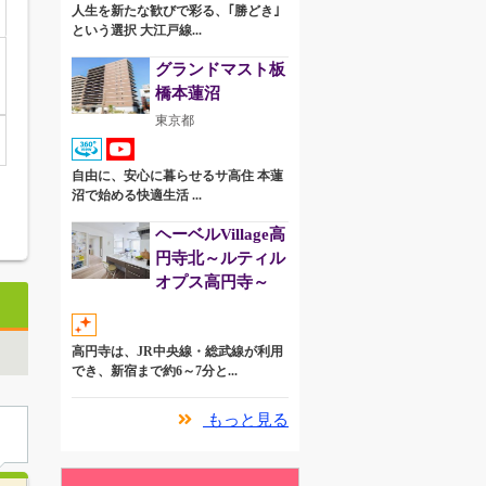
人生を新たな歓びで彩る、｢勝どき｣
という選択 大江戸線...
グランドマスト板
橋本蓮沼
東京都
自由に、安心に暮らせるサ高住 本蓮
沼で始める快適生活 ...
ヘーベルVillage高
円寺北～ルティル
オプス高円寺～
高円寺は、JR中央線・総武線が利用
でき、新宿まで約6～7分と...
もっと見る