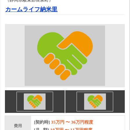
カームライフ納米里
[契約時]
35万円
〜
36
万円程度
費用
[月 額]
10
万円 〜
11
万円程度