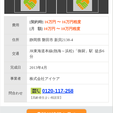
[契約時]
16万円
〜
16
万円程度
費用
[月 額]
10
万円 〜
10
万円程度
住所
静岡県 磐田市 新貝2138-4
JR東海道本線(熱海～浜松)「御厨」駅 徒歩6
交通
分
完成日
2013年4月
事業者
株式会社アイケア
0120-117-258
問合わせ
【高齢者住まい相談室】