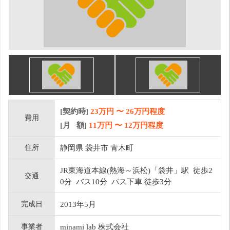
[契約時]
23万円
〜
26
万円程度
費用
[月 額]
11
万円 〜
12
万円程度
住所
静岡県 袋井市 青木町
JR東海道本線(熱海～浜松)「袋井」駅 徒歩2
交通
0分 バス10分 バス下車 徒歩3分
完成日
2013年5月
事業者
minami lab 株式会社