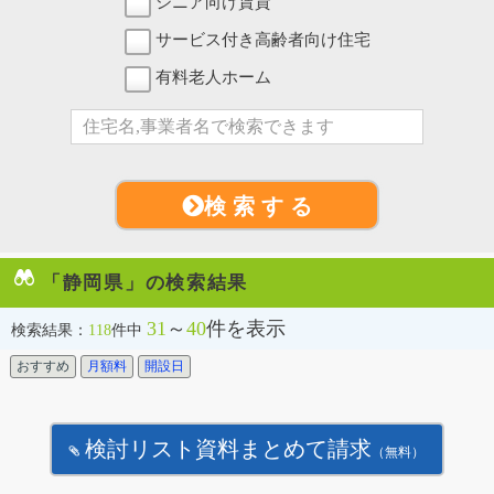
シニア向け賃貸
サービス付き高齢者向け住宅
有料老人ホーム
検 索 す る
「静岡県」の検索結果
31
～
40
件を表示
検索結果：
118
件中
おすすめ
月額料
開設日
検討リスト資料まとめて請求
（無料）