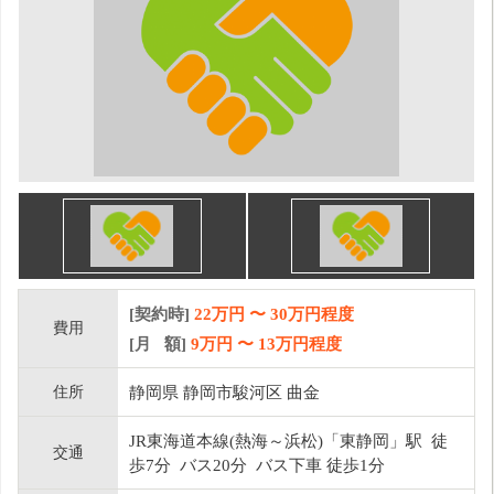
[契約時]
22万円
〜
30
万円程度
費用
[月 額]
9
万円 〜
13
万円程度
住所
静岡県 静岡市駿河区 曲金
JR東海道本線(熱海～浜松)「東静岡」駅 徒
交通
歩7分 バス20分 バス下車 徒歩1分