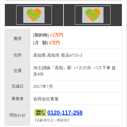
[契約時]
13万円
費用
[月 額]
6
万円
住所
高知県 高知市 長浜4755-3
JR土讃線「高知」駅 バス25分 バス下車 徒
交通
歩4分
完成日
2017年7月
事業者
合同会社青葉
0120-117-258
問合わせ
【高齢者住まい相談室】