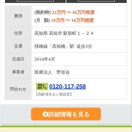
[契約時]
22万円
〜
36
万円程度
費用
[月 額]
10
万円 〜
16
万円程度
住所
高知県 高知市 駅前町１－２４
交通
桟橋線「高知橋」駅 徒歩3分
完成日
2014年4月
事業者
医療法人 野並会
0120-117-258
問合わせ
【高齢者住まい相談室】
詳細情報を見る