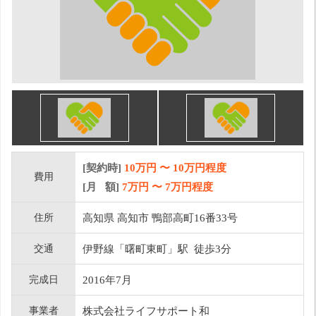
[契約時]
10万円
〜
10
万円程度
費用
[月 額]
7
万円 〜
7
万円程度
住所
高知県 高知市 鴨部高町16番33号
交通
伊野線「曙町東町」駅 徒歩3分
完成日
2016年7月
事業者
株式会社ライフサポート和