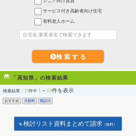
シニア向け賃貸
サービス付き高齢者向け住宅
有料老人ホーム
検 索 す る
「高知県」の検索結果
1
～
10
件を表示
検索結果：
25
件中
おすすめ
月額料
開設日
検討リスト資料まとめて請求
（無料）