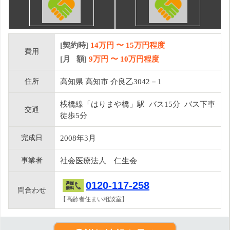
[契約時]
14万円
〜
15
万円程度
費用
[月 額]
9
万円 〜
10
万円程度
住所
高知県 高知市 介良乙3042－1
桟橋線「はりまや橋」駅 バス15分 バス下車
交通
徒歩5分
完成日
2008年3月
事業者
社会医療法人 仁生会
0120-117-258
問合わせ
【高齢者住まい相談室】