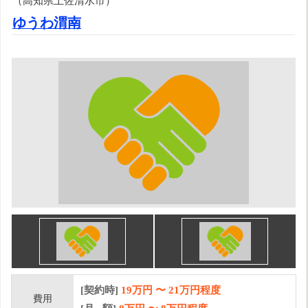
（高知県土佐清水市）
ゆうわ渭南
[契約時]
19万円
〜
21
万円程度
費用