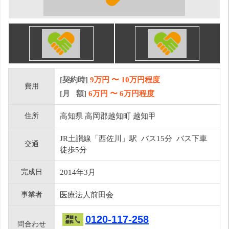
[契約時]
9万円
〜
10
万円程度
費用
[月 額]
6
万円 〜
6
万円程度
住所
高知県 高岡郡越知町 越知甲
JR土讃線「西佐川」駅 バス15分 バス下車
交通
徒歩5分
完成日
2014年3月
事業者
医療法人前田会
0120-117-258
問合わせ