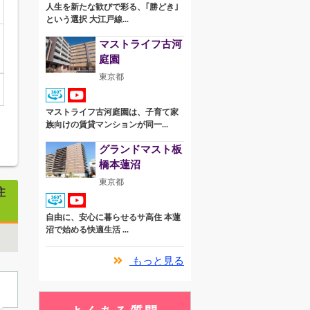
人生を新たな歓びで彩る、｢勝どき｣
という選択 大江戸線...
マストライフ古河
庭園
東京都
マストライフ古河庭園は、子育て家
族向けの賃貸マンションが同一...
グランドマスト板
橋本蓮沼
東京都
住
自由に、安心に暮らせるサ高住 本蓮
沼で始める快適生活 ...
もっと見る