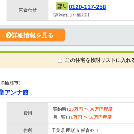
0120-117-258
問合わせ
【高齢者住まい相談室】
詳細情報を見る
この住宅を検討リストに入れ
葉県匝瑳市）
聖アンナ館
[契約時]
23万円
〜
36
万円程度
費用
[月 額]
11
万円 〜
16
万円程度
住所
千葉県 匝瑳市 飯倉97-1