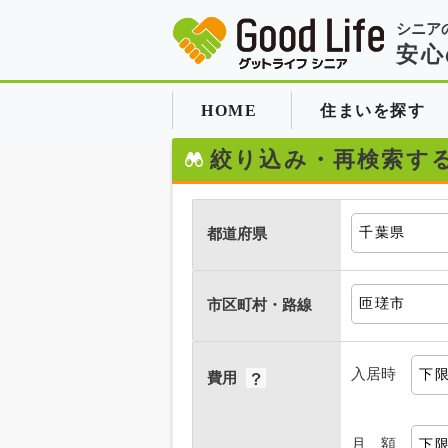
シニア
安心
HOME
住まいを探す
絞り込み・再検索す
都道府県
市区町村・路線
入居時
費用
月 額