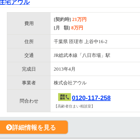
住宅アウル
[契約時]
21万円
費用
[月 額]
8
万円
住所
千葉県 匝瑳市 上谷中16-2
交通
JR総武本線「八日市場」駅
完成日
2013年4月
事業者
株式会社アウル
0120-117-258
問合わせ
【高齢者住まい相談室】
詳細情報を見る