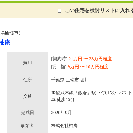
この住宅を検討リストに入れ
葉県匝瑳市）
柚庵
[契約時]
21万円
〜
23
万円程度
費用
[月 額]
9
万円 〜
10
万円程度
住所
千葉県 匝瑳市 堀川
JR総武本線「飯倉」駅 バス15分 バス下
交通
車 徒歩15分
完成日
2020年9月
事業者
株式会社柚庵