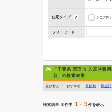
住宅タイプ
シニア向
フリーワード
「千葉県 匝瑳市 入居時費
宅」の検索結果
並び替え
：
おすすめ
月額料
開設日
1
3
3
検索結果
件中
～
件を表示