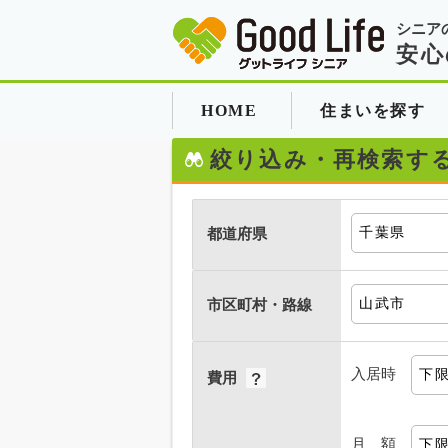
シニア
安心
HOME
住まいを探す
絞り込み・再検索す
都道府県
市区町村・路線
入居時
費用
月 額