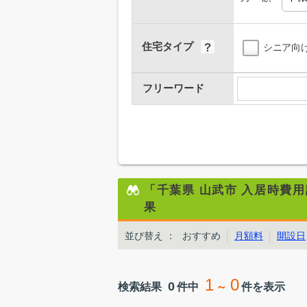
住宅タイプ
シニア向
フリーワード
「千葉県 山武市 入居時費
果
並び替え
：
おすすめ
月額料
開設日
1
0
0
検索結果
件中
～
件を表示