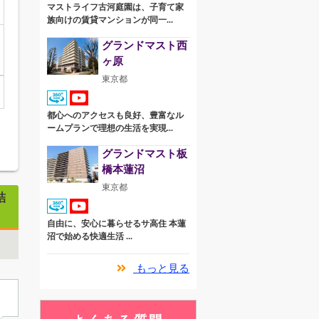
マストライフ古河庭園は、子育て家
族向けの賃貸マンションが同一...
グランドマスト西
ヶ原
東京都
都心へのアクセスも良好、豊富なル
ームプランで理想の生活を実現...
グランドマスト板
橋本蓮沼
東京都
結
自由に、安心に暮らせるサ高住 本蓮
沼で始める快適生活 ...
もっと見る