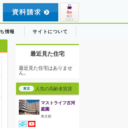
8
0
件
検討
リスト
ち情報
サイトについて
最近見た住宅
最近見た住宅はありませ
ん。
人気の高齢者賃貸
東京
マストライフ古河
庭園
東京都