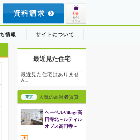
8
0
件
検討
リスト
ち情報
サイトについて
最近見た住宅
最近見た住宅はありませ
ん。
人気の高齢者賃貸
東京
ヘーベルVillage高
円寺北～ルティル
オプス高円寺～