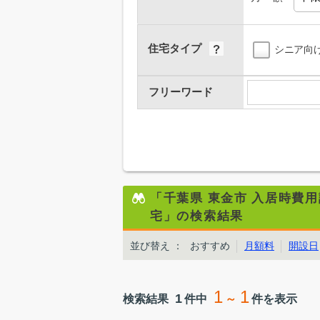
住宅タイプ
シニア向
フリーワード
「千葉県 東金市 入居時費
宅」の検索結果
並び替え
：
おすすめ
月額料
開設日
1
1
1
検索結果
件中
～
件を表示