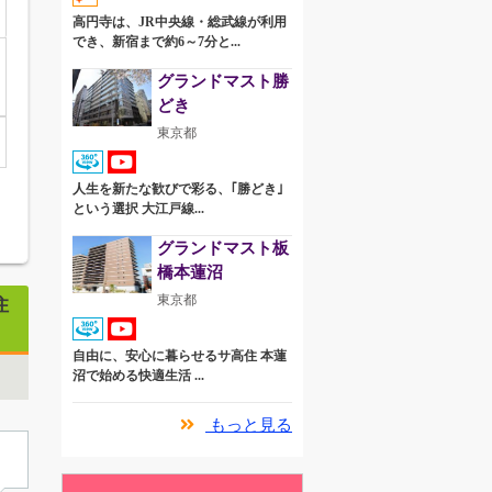
高円寺は、JR中央線・総武線が利用
でき、新宿まで約6～7分と...
グランドマスト勝
どき
東京都
人生を新たな歓びで彩る、｢勝どき｣
という選択 大江戸線...
グランドマスト板
橋本蓮沼
東京都
住
自由に、安心に暮らせるサ高住 本蓮
沼で始める快適生活 ...
もっと見る