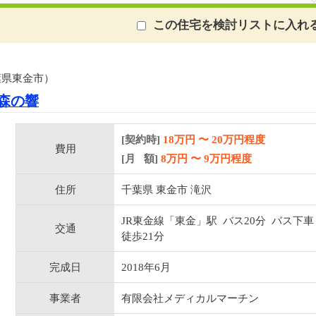
この住宅を検討リストに入れ
葉県東金市）
森の響
[契約時]
18万円
〜
20
万円程度
費用
[月 額]
8
万円 〜
9
万円程度
住所
千葉県 東金市 滝沢
JR東金線「東金」駅 バス20分 バス下車
交通
徒歩21分
完成日
2018年6月
事業者
有限会社メディカルマーチン