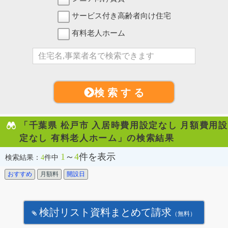
サービス付き高齢者向け住宅
有料老人ホーム
検 索 す る
「千葉県 松戸市 入居時費用設定なし 月額費用設
定なし 有料老人ホーム」の検索結果
1
～
4
件を表示
検索結果：
4
件中
おすすめ
月額料
開設日
検討リスト資料まとめて請求
（無料）