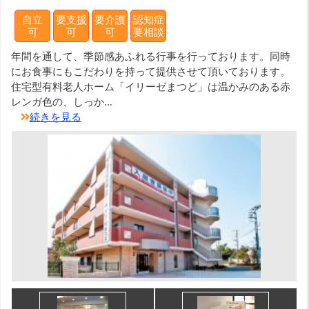
自立
要支援
要介護
認知症
可
可
可
要相談
年間を通して、季節感あふれる行事を行っております。同時
にお食事にもこだわりを持って提供させて頂いております。
住宅型有料老人ホーム「イリーゼまつど」は温かみのある赤
レンガ色の、しっか...
続きを見る