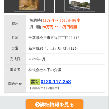
[契約時]
18万円
〜
606
万円程度
費用
[月 額]
20
万円 〜
73
万円程度
住所
千葉県松戸市五香四丁目22-116
交通
新京成線「元山」駅 徒歩12分
完成日
2009年4月
事業者
株式会社木下の介護
0120-117-258
問合わせ
【高齢者住まい相談室】
詳細情報を見る