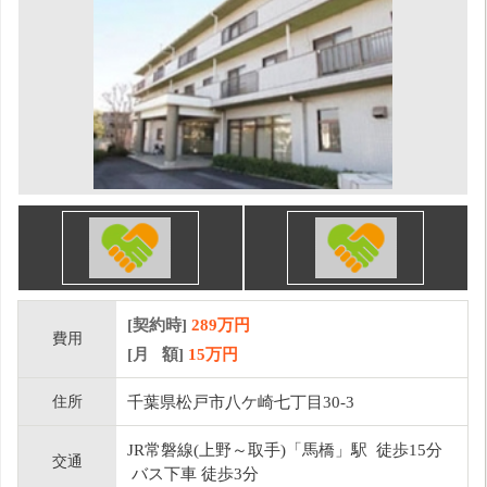
[契約時]
289万円
費用
[月 額]
15
万円
住所
千葉県松戸市八ケ崎七丁目30-3
JR常磐線(上野～取手)「馬橋」駅 徒歩15分
交通
バス下車 徒歩3分