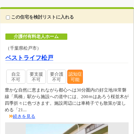
この住宅を検討リストに入れる
介護付有料老人ホーム
（千葉県松戸市）
ベストライフ松戸
自立
要支援
要介護
認知症
不可
不可
不可
可能
豊かな自然に恵まれながら都心へは30分圏内の好立地JR常磐
線「馬橋」駅から施設への道中には、200ｍはあろう桜並木が
四季折々に色づきます。施設周辺には車椅子でも散策が楽し
める「21...
続きを見る