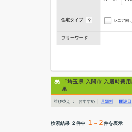
住宅タイプ
シニア向
フリーワード
「埼玉県 入間市 入居時費
果
並び替え
：
おすすめ
月額料
開設日
1
2
2
検索結果
件中
～
件を表示