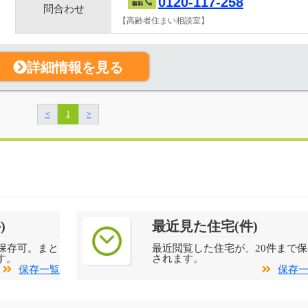
0120-117-258
問合わせ
【高齢者住まい相談室】
詳細情報を見る
<
1
>
)
最近見た住宅(件)
保存可。まと
最近閲覧した住宅が、20件まで保
す。
されます。
保存一覧
保存