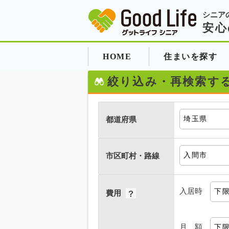
シニア
安心
HOME
住まいを探す
絞り込み・再検索す
都道府県
市区町村・路線
入居時
費用
月 額