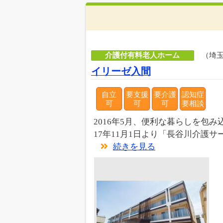
介護付有料老人ホーム
（埼
イリーゼ入間
自立
要支援
要介護
認知症
可
可
可
要相談
2016年5月、便利な暮らしを包
17年11月1日より「長谷川介護サ
続きを見る