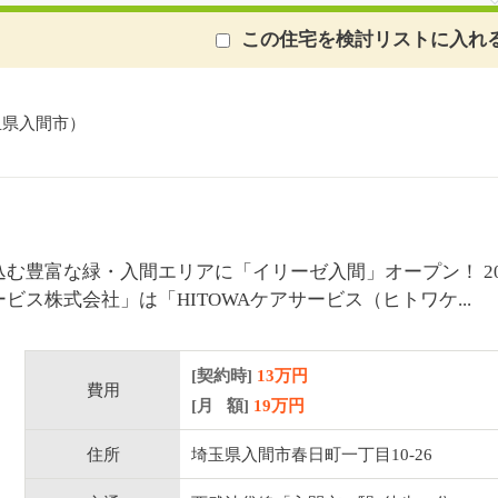
この住宅を検討リストに入れ
玉県入間市）
み込む豊富な緑・入間エリアに「イリーゼ入間」オープン！ 2
ービス株式会社」は「HITOWAケアサービス（ヒトワケ...
[契約時]
13万円
費用
[月 額]
19
万円
住所
埼玉県入間市春日町一丁目10-26