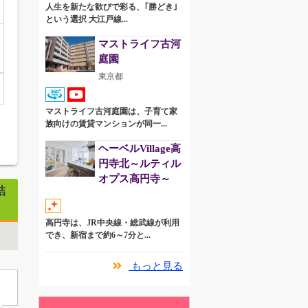
人生を新たな歓びで彩る、｢勝どき｣
という選択 大江戸線...
マストライフ古河
庭園
東京都
マストライフ古河庭園は、子育て家
族向けの賃貸マンションが同一...
ヘーベルVillage高
円寺北～ルティル
オプス高円寺～
結
高円寺は、JR中央線・総武線が利用
でき、新宿まで約6～7分と...
もっと見る