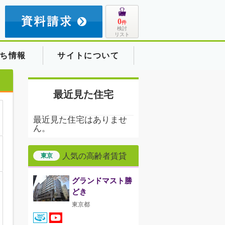
8
0
件
検討
リスト
ち情報
サイトについて
最近見た住宅
最近見た住宅はありませ
ん。
人気の高齢者賃貸
東京
グランドマスト勝
どき
東京都