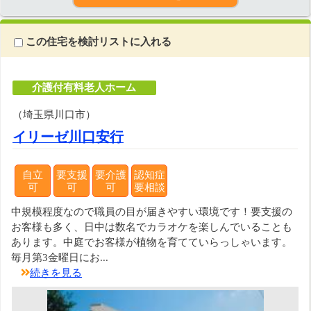
この住宅を検討リストに入れる
介護付有料老人ホーム
（埼玉県川口市）
イリーゼ川口安行
自立
要支援
要介護
認知症
可
可
可
要相談
中規模程度なので職員の目が届きやすい環境です！要支援の
お客様も多く、日中は数名でカラオケを楽しんでいることも
あります。中庭でお客様が植物を育てていらっしゃいます。
毎月第3金曜日にお...
続きを見る