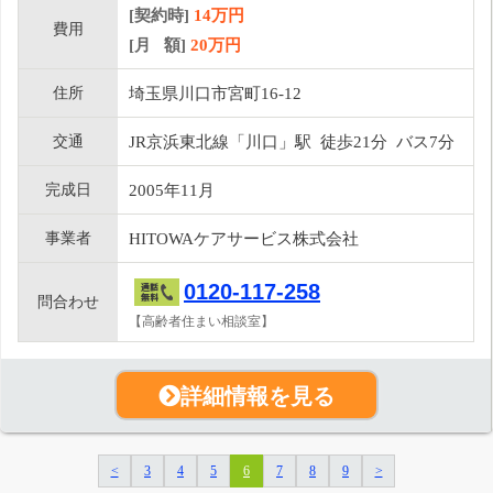
[契約時]
14万円
費用
[月 額]
20
万円
住所
埼玉県川口市宮町16-12
交通
JR京浜東北線「川口」駅 徒歩21分 バス7分
完成日
2005年11月
事業者
HITOWAケアサービス株式会社
0120-117-258
問合わせ
【高齢者住まい相談室】
詳細情報を見る
<
3
4
5
6
7
8
9
>