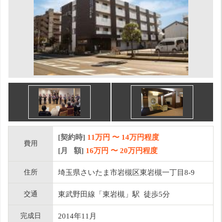
[契約時]
11万円
〜
14
万円程度
費用
[月 額]
16
万円 〜
20
万円程度
住所
埼玉県さいたま市岩槻区東岩槻一丁目8-9
交通
東武野田線「東岩槻」駅 徒歩5分
完成日
2014年11月