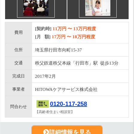
[契約時]
11万円
〜
13
万円程度
費用
[月 額]
17
万円 〜
18
万円程度
住所
埼玉県行田市向町15-37
交通
秩父鉄道秩父本線「行田市」駅 徒歩13分
完成日
2017年2月
事業者
HITOWAケアサービス株式会社
0120-117-258
問合わせ
【高齢者住まい相談室】
詳細情報を見る