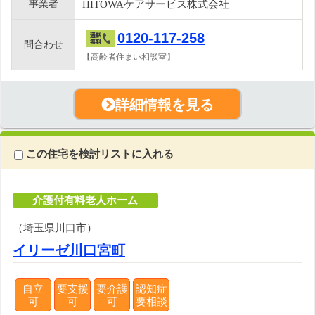
事業者
HITOWAケアサービス株式会社
0120-117-258
問合わせ
【高齢者住まい相談室】
詳細情報を見る
この住宅を検討リストに入れる
介護付有料老人ホーム
（埼玉県川口市）
イリーゼ川口宮町
自立
要支援
要介護
認知症
可
可
可
要相談