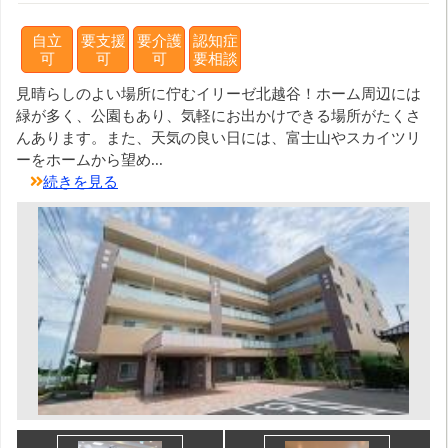
自立
要支援
要介護
認知症
可
可
可
要相談
見晴らしのよい場所に佇むイリーゼ北越谷！ホーム周辺には
緑が多く、公園もあり、気軽にお出かけできる場所がたくさ
んあります。また、天気の良い日には、富士山やスカイツリ
ーをホームから望め...
続きを見る