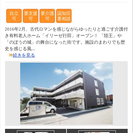
自立
要支援
要介護
認知症
可
可
可
要相談
2016年2月、古代ロマンを感じながらゆったりと過ごす介護付
き有料老人ホーム「イリーゼ行田」オープン！ 「陸王」や
「のぼうの城」の舞台になった街です。施設のまわりでも歴
史を感じる風...
続きを見る