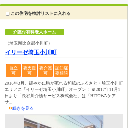
この住宅を検討リストに入れる
介護付有料老人ホーム
（埼玉県比企郡小川町）
イリーゼ埼玉小川町
自立
要支援
要介護
認知症
可
可
可
要相談
2016年3月、緩やかに時が流れる和紙のふるさと・埼玉小川町
エリアに「イリーゼ埼玉小川町」オープン！ ※2017年11月1
日より「長谷川介護サービス株式会社」は「HITOWAケア
サ...
続きを見る