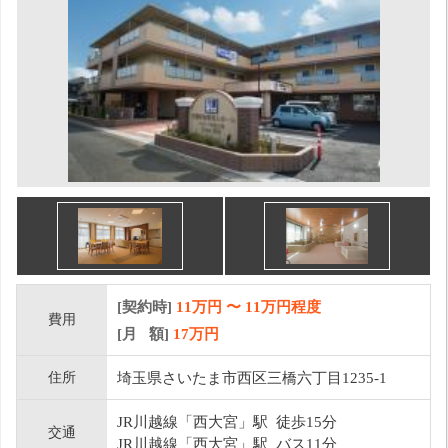
[契約時]
11万円
〜
11
万円程度
費用
[月 額]
17
万円
住所
埼玉県さいたま市西区三橋六丁目1235-1
JR川越線「西大宮」駅 徒歩15分
交通
JR川越線「西大宮」駅 バス11分