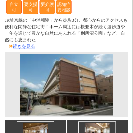
自立
要支援
要介護
認知症
可
可
可
要相談
JR埼京線の「中浦和駅」から徒歩3分、都心からのアクセスも
便利な閑静な住宅街！ホーム周辺には桜並木が続く遊歩道や
一年を通じて豊かな自然にあふれる「別所沼公園」など、自
然にも恵まれた...
続きを見る