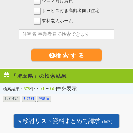
シニア向け賃貸
サービス付き高齢者向け住宅
有料老人ホーム
検 索 す る
「埼玉県」の検索結果
51
～
60
件を表示
検索結果：
378
件中
おすすめ
月額料
開設日
検討リスト資料まとめて請求
（無料）