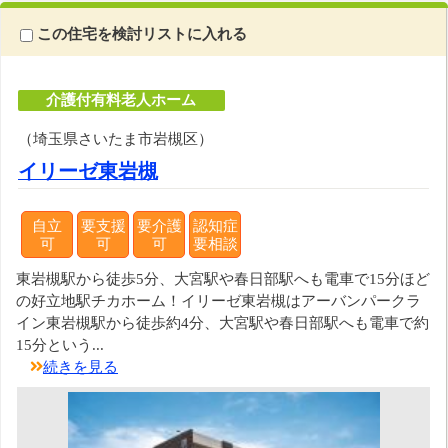
この住宅を検討リストに入れる
介護付有料老人ホーム
（埼玉県さいたま市岩槻区）
イリーゼ東岩槻
自立
要支援
要介護
認知症
可
可
可
要相談
東岩槻駅から徒歩5分、大宮駅や春日部駅へも電車で15分ほど
の好立地駅チカホーム！イリーゼ東岩槻はアーバンパークラ
イン東岩槻駅から徒歩約4分、大宮駅や春日部駅へも電車で約
15分という...
続きを見る