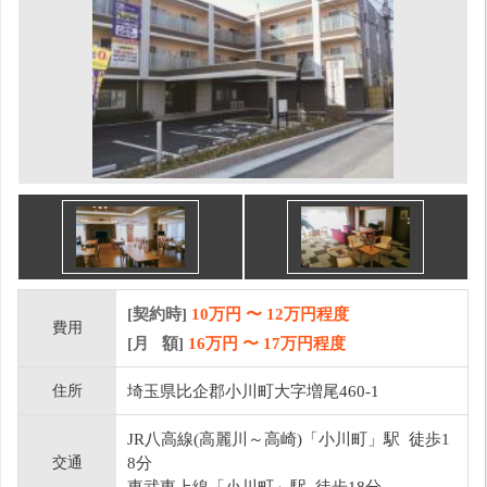
[契約時]
10万円
〜
12
万円程度
費用
[月 額]
16
万円 〜
17
万円程度
住所
埼玉県比企郡小川町大字増尾460-1
JR八高線(高麗川～高崎)「小川町」駅 徒歩1
交通
8分
東武東上線「小川町」駅 徒歩18分