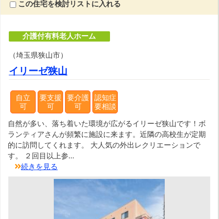
この住宅を検討リストに入れる
介護付有料老人ホーム
（埼玉県狭山市）
イリーゼ狭山
自立
要支援
要介護
認知症
可
可
可
要相談
自然が多い、落ち着いた環境が広がるイリーゼ狭山です！ボ
ランティアさんが頻繁に施設に来ます。近隣の高校生が定期
的に訪問してくれます。 大人気の外出レクリエーションで
す。 ２回目以上参...
続きを見る