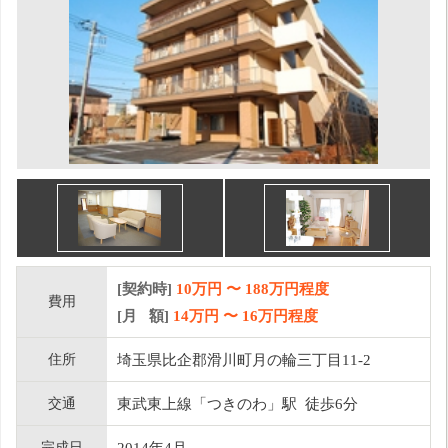
[契約時]
10万円
〜
188
万円程度
費用
[月 額]
14
万円 〜
16
万円程度
住所
埼玉県比企郡滑川町月の輪三丁目11-2
交通
東武東上線「つきのわ」駅 徒歩6分
完成日
2014年4月