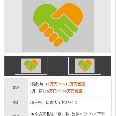
[契約時]
10万円
〜
813
万円程度
費用
[月 額]
16
万円 〜
46
万円程度
住所
埼玉県川口市大字芝2760-3
JR京浜東北線「蕨」駅 徒歩15分 バス下車