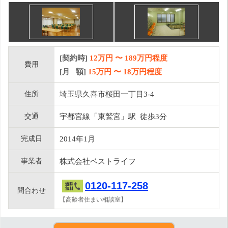
[契約時]
12万円
〜
189
万円程度
費用
[月 額]
15
万円 〜
18
万円程度
住所
埼玉県久喜市桜田一丁目3-4
交通
宇都宮線「東鷲宮」駅 徒歩3分
完成日
2014年1月
事業者
株式会社ベストライフ
0120-117-258
問合わせ
【高齢者住まい相談室】