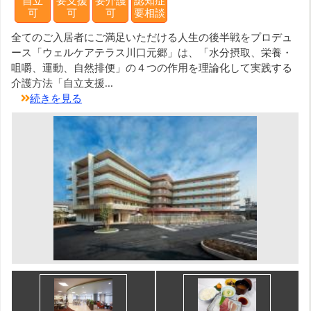
自立
要支援
要介護
認知症
可
可
可
要相談
全てのご入居者にご満足いただける人生の後半戦をプロデュ
ース「ウェルケアテラス川口元郷」は、「水分摂取、栄養・
咀嚼、運動、自然排便」の４つの作用を理論化して実践する
介護方法「自立支援...
続きを見る