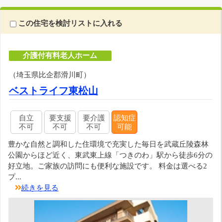
この住宅を検討リストに入れる
介護付有料老人ホーム
（埼玉県比企郡滑川町）
ベストライフ東松山
自立
要支援
要介護
認知症
不可
不可
不可
可能
豊かな自然と調和した住環境で充実した毎日を武蔵丘陵森林
公園からほど近く、東武東上線「つきのわ」駅から徒歩6分の
好立地。ご家族の訪問にも便利な施設です。 料金は選べる2
プ...
続きを見る