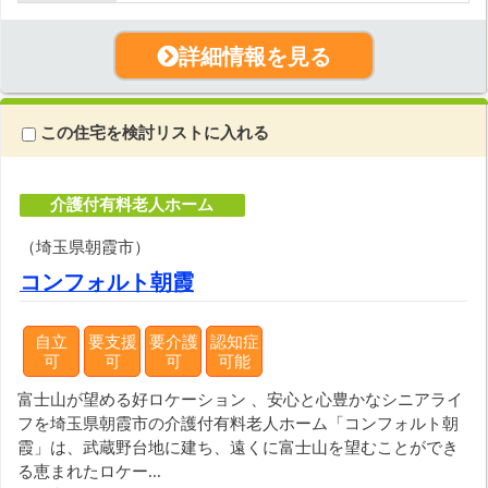
詳細情報を見る
この住宅を検討リストに入れる
介護付有料老人ホーム
（埼玉県朝霞市）
コンフォルト朝霞
自立
要支援
要介護
認知症
可
可
可
可能
富士山が望める好ロケーション 、安心と心豊かなシニアライ
フを埼玉県朝霞市の介護付有料老人ホーム「コンフォルト朝
霞」は、武蔵野台地に建ち、遠くに富士山を望むことができ
る恵まれたロケー...