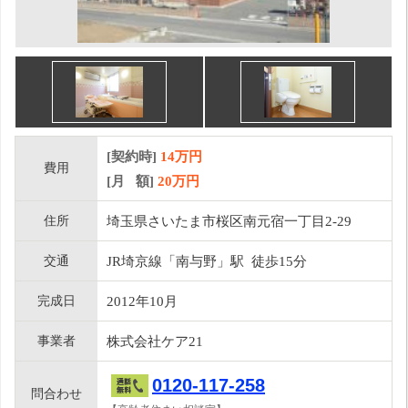
[契約時]
14万円
費用
[月 額]
20
万円
住所
埼玉県さいたま市桜区南元宿一丁目2-29
交通
JR埼京線「南与野」駅 徒歩15分
完成日
2012年10月
事業者
株式会社ケア21
0120-117-258
問合わせ