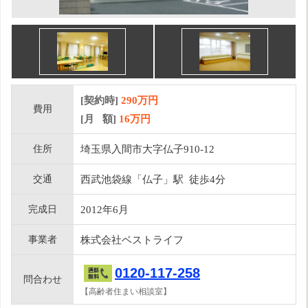
[契約時]
290万円
費用
[月 額]
16
万円
住所
埼玉県入間市大字仏子910-12
交通
西武池袋線「仏子」駅 徒歩4分
完成日
2012年6月
事業者
株式会社ベストライフ
0120-117-258
問合わせ
【高齢者住まい相談室】