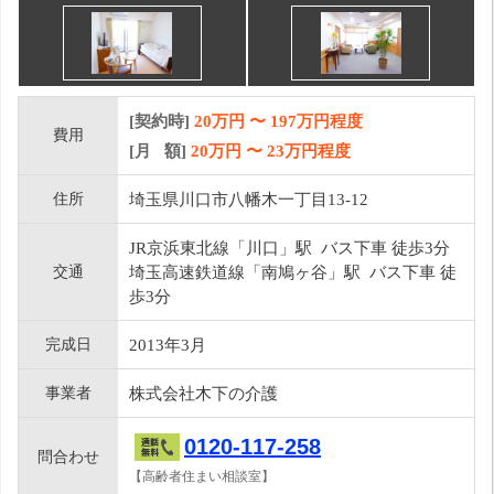
[契約時]
20万円
〜
197
万円程度
費用
[月 額]
20
万円 〜
23
万円程度
住所
埼玉県川口市八幡木一丁目13-12
JR京浜東北線「川口」駅 バス下車 徒歩3分
交通
埼玉高速鉄道線「南鳩ヶ谷」駅 バス下車 徒
歩3分
完成日
2013年3月
事業者
株式会社木下の介護
0120-117-258
問合わせ
【高齢者住まい相談室】