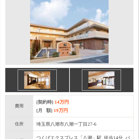
[契約時]
14万円
費用
[月 額]
19
万円
住所
埼玉県八潮市八潮一丁目27-6
つくばエクスプレス「八潮」駅 徒歩14分 バ