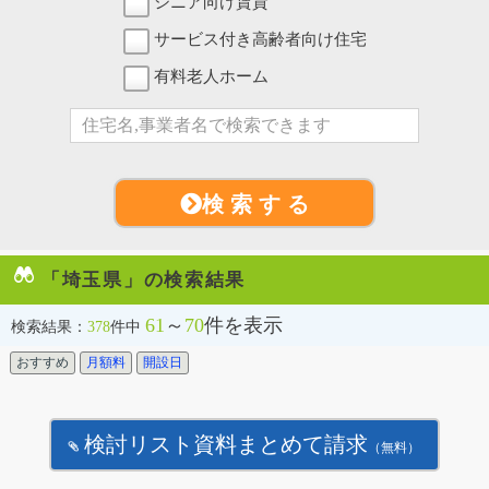
シニア向け賃貸
サービス付き高齢者向け住宅
有料老人ホーム
検 索 す る
「埼玉県」の検索結果
61
～
70
件を表示
検索結果：
378
件中
おすすめ
月額料
開設日
検討リスト資料まとめて請求
（無料）