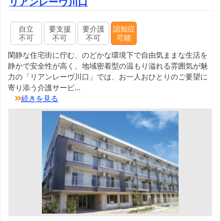
リアンレーヴ川口
自立
要支援
要介護
認知症
不可
不可
不可
可能
閑静な住宅街に佇む、のどかな環境下で自由気ままな生活を
静かで安全性が高く、地域密着型の温もり溢れる雰囲気が魅
力の「リアンレーヴ川口」では、お一人おひとりのご要望に
寄り添う介護サービ...
続きを見る