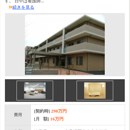
す。 日中は看護師...
続きを見る
[契約時]
290万円
費用
[月 額]
16
万円