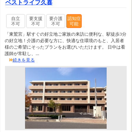
ベストライフ久喜
自立
要支援
要介護
認知症
不可
不可
不可
可能
「東鷲宮」駅すぐの好立地ご家族の来訪に便利な、駅徒歩3分
の好立地！介護の必要な方に、快適な住環境のもと、入居者
様のご希望にそったプランをお選びいただけます。 日中は看
護師が常駐し、...
続きを見る