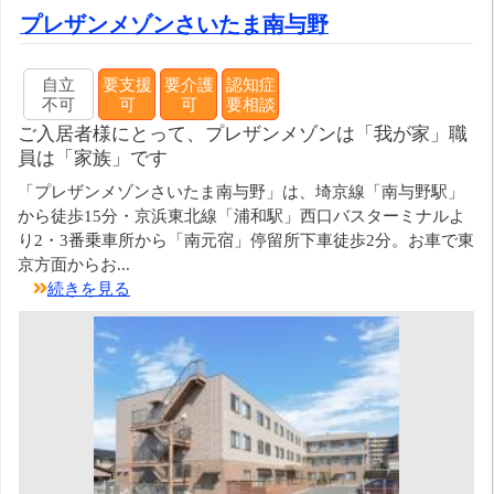
プレザンメゾンさいたま南与野
自立
要支援
要介護
認知症
不可
可
可
要相談
ご入居者様にとって、プレザンメゾンは「我が家」職
員は「家族」です
「プレザンメゾンさいたま南与野」は、埼京線「南与野駅」
から徒歩15分・京浜東北線「浦和駅」西口バスターミナルよ
り2・3番乗車所から「南元宿」停留所下車徒歩2分。お車で東
京方面からお...
続きを見る