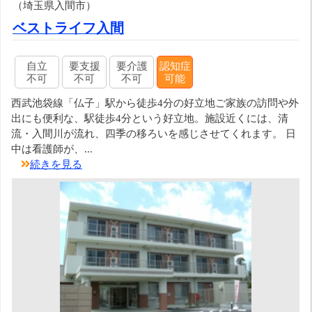
（埼玉県入間市）
ベストライフ入間
自立
要支援
要介護
認知症
不可
不可
不可
可能
西武池袋線「仏子」駅から徒歩4分の好立地ご家族の訪問や外
出にも便利な、駅徒歩4分という好立地。施設近くには、清
流・入間川が流れ、四季の移ろいを感じさせてくれます。 日
中は看護師が、...
続きを見る