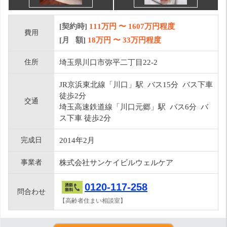
[契約時]
111万円
〜
1607
万円程度
費用
[月 額]
18
万円 〜
33
万円程度
住所
埼玉県川口市弥平二丁目22-2
JR京浜東北線「川口」駅 バス15分 バス下車
徒歩2分
交通
埼玉高速鉄道線「川口元郷」駅 バス6分 バ
ス下車 徒歩2分
完成日
2014年2月
事業者
株式会社サンケイビルウェルケア
0120-117-258
問合わせ
【高齢者住まい相談室】