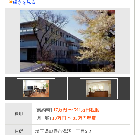
続きを見る
[契約時]
17万円
〜
591
万円程度
費用
[月 額]
19
万円 〜
33
万円程度
住所
埼玉県朝霞市溝沼一丁目5-2