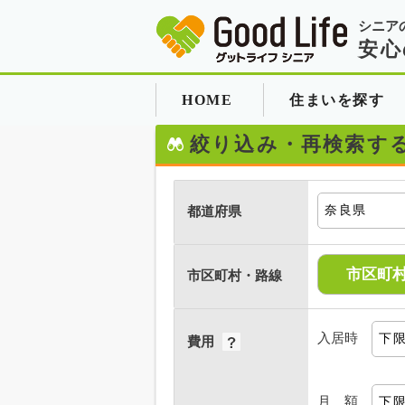
シニア
安心
HOME
住まいを探す
絞り込み・再検索す
都道府県
市区町
市区町村・路線
入居時
費用
月 額