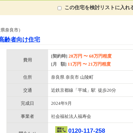
この住宅を検討リストに入れ
良県奈良市）
高齢者向け住宅
[契約時]
28万円
〜
68
万円程度
費用
[月 額]
11
万円 〜
21
万円程度
住所
奈良県 奈良市 山陵町
交通
近鉄京都線「平城」駅 徒歩20分
完成日
2024年9月
事業者
社会福祉法人福寿会
0120-117-258