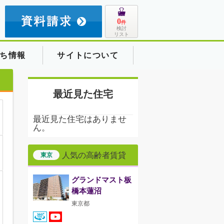
8
0
件
検討
リスト
ち情報
サイトについて
最近見た住宅
最近見た住宅はありませ
ん。
人気の高齢者賃貸
東京
グランドマスト板
橋本蓮沼
東京都