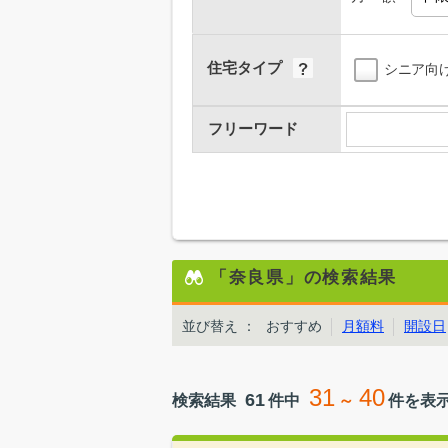
住宅タイプ
シニア向
フリーワード
「奈良県」の検索結果
並び替え
：
おすすめ
月額料
開設日
31
40
61
検索結果
件中
～
件を表