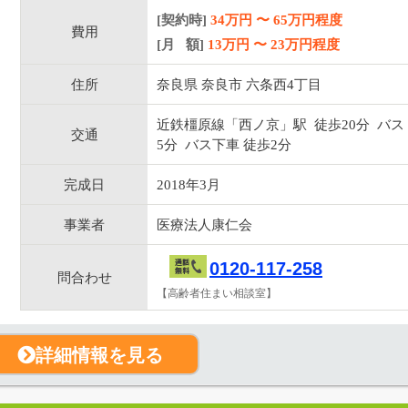
[契約時]
34万円
〜
65
万円程度
費用
[月 額]
13
万円 〜
23
万円程度
住所
奈良県 奈良市 六条西4丁目
近鉄橿原線「西ノ京」駅 徒歩20分 バス
交通
5分 バス下車 徒歩2分
完成日
2018年3月
事業者
医療法人康仁会
0120-117-258
問合わせ
【高齢者住まい相談室】
詳細情報を見る