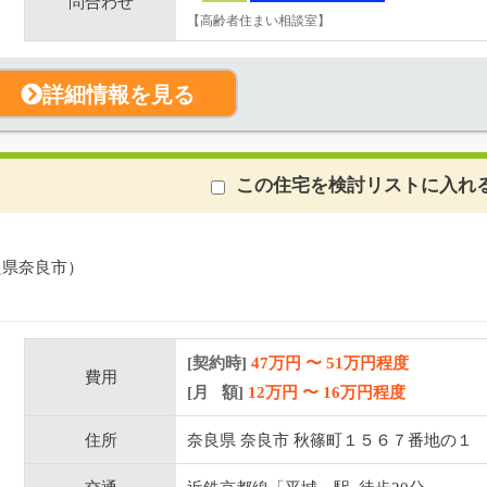
問合わせ
【高齢者住まい相談室】
詳細情報を見る
この住宅を検討リストに入れ
良県奈良市）
[契約時]
47万円
〜
51
万円程度
費用
[月 額]
12
万円 〜
16
万円程度
住所
奈良県 奈良市 秋篠町１５６７番地の１