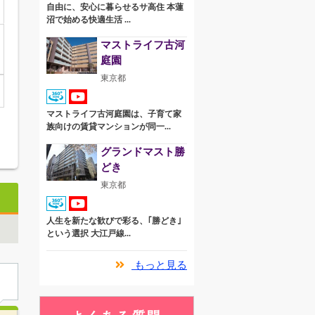
自由に、安心に暮らせるサ高住 本蓮
沼で始める快適生活 ...
マストライフ古河
庭園
東京都
マストライフ古河庭園は、子育て家
族向けの賃貸マンションが同一...
グランドマスト勝
どき
東京都
人生を新たな歓びで彩る、｢勝どき｣
という選択 大江戸線...
もっと見る