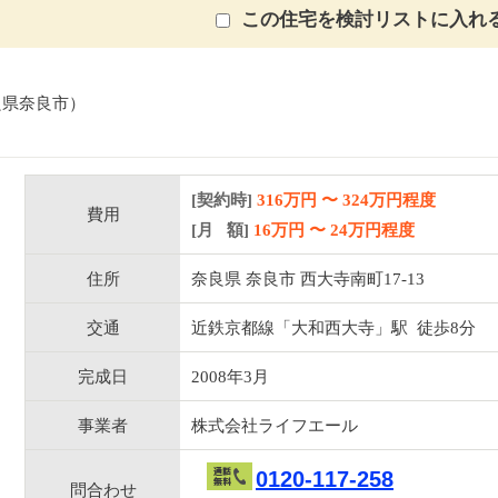
この住宅を検討リストに入れ
良県奈良市）
[契約時]
316万円
〜
324
万円程度
費用
[月 額]
16
万円 〜
24
万円程度
住所
奈良県 奈良市 西大寺南町17-13
交通
近鉄京都線「大和西大寺」駅 徒歩8分
完成日
2008年3月
事業者
株式会社ライフエール
0120-117-258
問合わせ