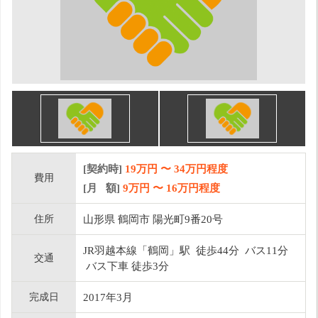
[契約時]
19万円
〜
34
万円程度
費用
[月 額]
9
万円 〜
16
万円程度
住所
山形県 鶴岡市 陽光町9番20号
JR羽越本線「鶴岡」駅 徒歩44分 バス11分
交通
バス下車 徒歩3分
完成日
2017年3月