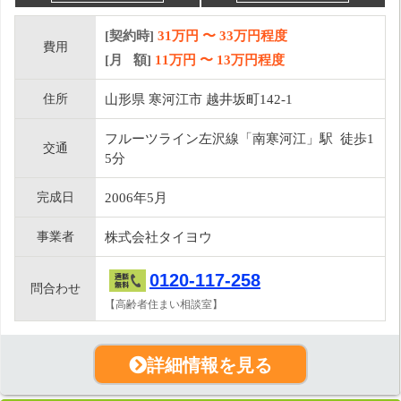
[契約時]
31万円
〜
33
万円程度
費用
[月 額]
11
万円 〜
13
万円程度
住所
山形県 寒河江市 越井坂町142-1
フルーツライン左沢線「南寒河江」駅 徒歩1
交通
5分
完成日
2006年5月
事業者
株式会社タイヨウ
0120-117-258
問合わせ
【高齢者住まい相談室】
詳細情報を見る