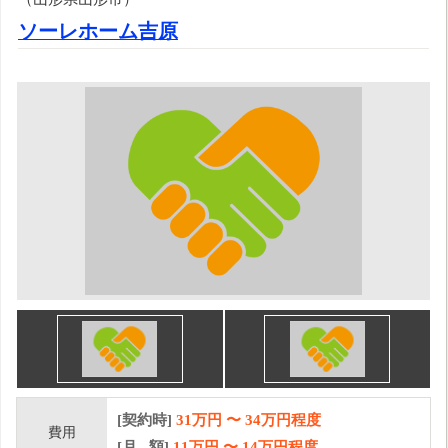
ソーレホーム吉原
[契約時]
31万円
〜
34
万円程度
費用
[月 額]
11
万円 〜
14
万円程度