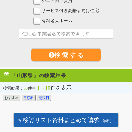
シニア向け賃貸
サービス付き高齢者向け住宅
有料老人ホーム
検 索 す る
「山形県」の検索結果
1
～
10
件を表示
検索結果：
50
件中
おすすめ
月額料
開設日
検討リスト資料まとめて請求
（無料）