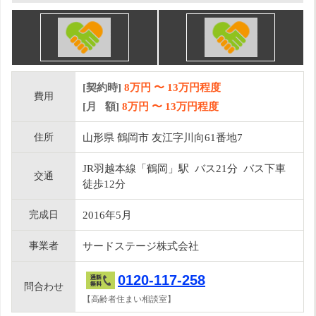
[契約時]
8万円
〜
13
万円程度
費用
[月 額]
8
万円 〜
13
万円程度
住所
山形県 鶴岡市 友江字川向61番地7
JR羽越本線「鶴岡」駅 バス21分 バス下車
交通
徒歩12分
完成日
2016年5月
事業者
サードステージ株式会社
0120-117-258
問合わせ
【高齢者住まい相談室】