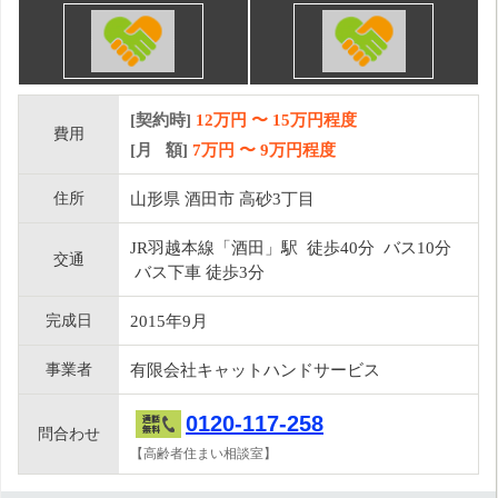
[契約時]
12万円
〜
15
万円程度
費用
[月 額]
7
万円 〜
9
万円程度
住所
山形県 酒田市 高砂3丁目
JR羽越本線「酒田」駅 徒歩40分 バス10分
交通
バス下車 徒歩3分
完成日
2015年9月
事業者
有限会社キャットハンドサービス
0120-117-258
問合わせ
【高齢者住まい相談室】