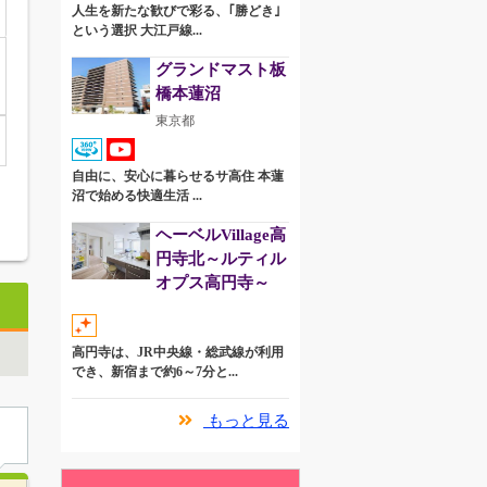
人生を新たな歓びで彩る、｢勝どき｣
という選択 大江戸線...
グランドマスト板
橋本蓮沼
東京都
自由に、安心に暮らせるサ高住 本蓮
沼で始める快適生活 ...
ヘーベルVillage高
円寺北～ルティル
オプス高円寺～
高円寺は、JR中央線・総武線が利用
でき、新宿まで約6～7分と...
もっと見る