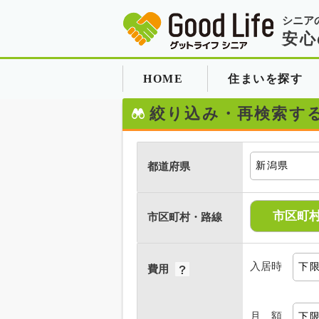
シニア
安心
HOME
住まいを探す
絞り込み・再検索す
都道府県
市区町
市区町村・路線
入居時
費用
月 額