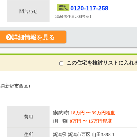
0120-117-258
問合わせ
【高齢者住まい相談室】
詳細情報を見る
この住宅を検討リストに入れ
潟県新潟市西区）
[契約時]
18万円
〜
39
万円程度
費用
[月 額]
8
万円 〜
15
万円程度
住所
新潟県 新潟市西区 山田3398-1