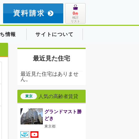
8
0
件
検討
リスト
ち情報
サイトについて
最近見た住宅
最近見た住宅はありませ
ん。
人気の高齢者賃貸
東京
グランドマスト勝
どき
東京都