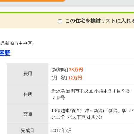
この住宅を検討リストに入れ
潟県新潟市中央区）
屋野
[契約時]
23万円
費用
[月 額]
12
万円
新潟県 新潟市中央区 小張木３丁目９番
住所
７９号
JR信越本線(直江津～新潟)「新潟」駅 バ
交通
ス15分 バス下車 徒歩7分
完成日
2012年7月