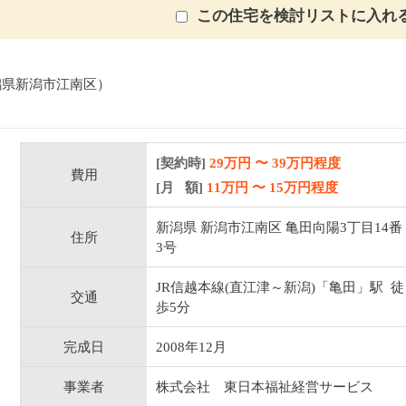
この住宅を検討リストに入れ
潟県新潟市江南区）
[契約時]
29万円
〜
39
万円程度
費用
[月 額]
11
万円 〜
15
万円程度
新潟県 新潟市江南区 亀田向陽3丁目14番
住所
3号
JR信越本線(直江津～新潟)「亀田」駅 徒
交通
歩5分
完成日
2008年12月
事業者
株式会社 東日本福祉経営サービス