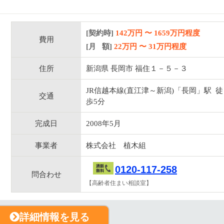
[契約時]
142万円
〜
1659
万円程度
費用
[月 額]
22
万円 〜
31
万円程度
住所
新潟県 長岡市 福住１－５－３
JR信越本線(直江津～新潟)「長岡」駅 徒
交通
歩5分
完成日
2008年5月
事業者
株式会社 植木組
0120-117-258
問合わせ
【高齢者住まい相談室】
詳細情報を見る