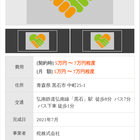
[契約時]
5万円
〜
7
万円程度
費用
[月 額]
5
万円 〜
7
万円程度
住所
青森県 黒石市 中町25-1
弘南鉄道弘南線「黒石」駅 徒歩8分 バス7分
交通
バス下車 徒歩1分
完成日
2021年7月
事業者
梍株式会社