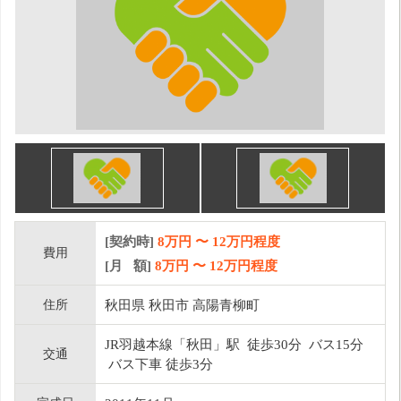
[契約時]
8万円
〜
12
万円程度
費用
[月 額]
8
万円 〜
12
万円程度
住所
秋田県 秋田市 高陽青柳町
JR羽越本線「秋田」駅 徒歩30分 バス15分
交通
バス下車 徒歩3分