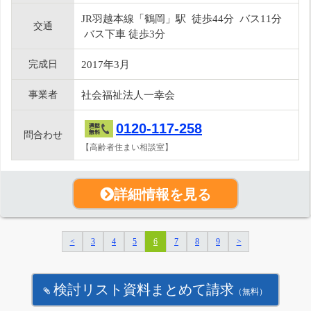
JR羽越本線「鶴岡」駅 徒歩44分 バス11分
交通
バス下車 徒歩3分
完成日
2017年3月
事業者
社会福祉法人一幸会
0120-117-258
問合わせ
【高齢者住まい相談室】
詳細情報を見る
<
3
4
5
6
7
8
9
>
検討リスト資料まとめて請求
（無料）