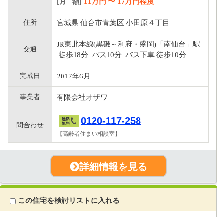
[月 額]
11
万円 〜
17
万円程度
住所
宮城県 仙台市青葉区 小田原４丁目
JR東北本線(黒磯～利府・盛岡)「南仙台」駅
交通
徒歩18分 バス10分 バス下車 徒歩10分
完成日
2017年6月
事業者
有限会社オザワ
0120-117-258
問合わせ
【高齢者住まい相談室】
詳細情報を見る
この住宅を検討リストに入れる