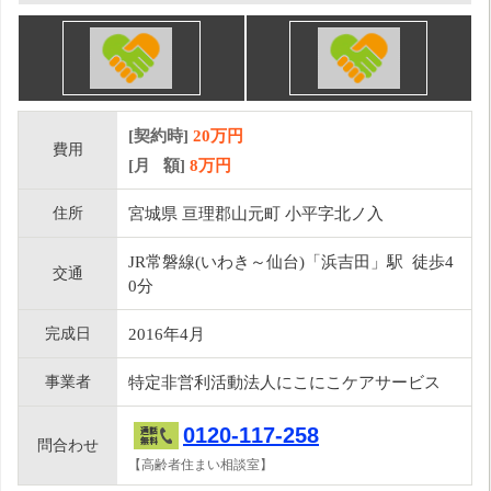
[契約時]
20万円
費用
[月 額]
8
万円
住所
宮城県 亘理郡山元町 小平字北ノ入
JR常磐線(いわき～仙台)「浜吉田」駅 徒歩4
交通
0分
完成日
2016年4月
事業者
特定非営利活動法人にこにこケアサービス
0120-117-258
問合わせ
【高齢者住まい相談室】