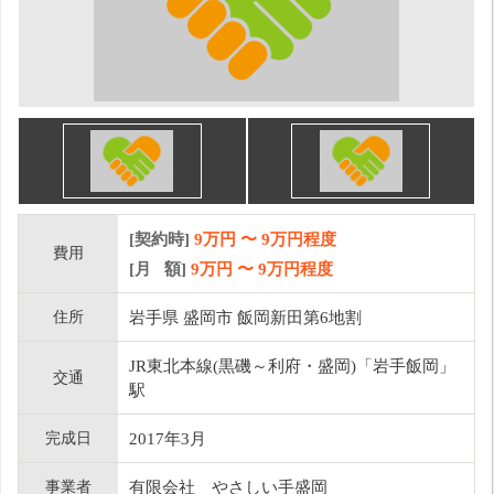
[契約時]
9万円
〜
9
万円程度
費用
[月 額]
9
万円 〜
9
万円程度
住所
岩手県 盛岡市 飯岡新田第6地割
JR東北本線(黒磯～利府・盛岡)「岩手飯岡」
交通
駅
完成日
2017年3月
事業者
有限会社 やさしい手盛岡