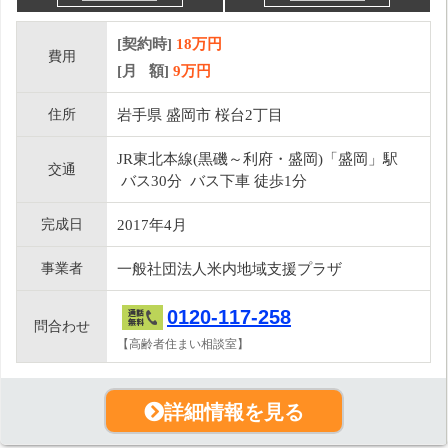
[契約時]
18万円
費用
[月 額]
9
万円
住所
岩手県 盛岡市 桜台2丁目
JR東北本線(黒磯～利府・盛岡)「盛岡」駅
交通
バス30分 バス下車 徒歩1分
完成日
2017年4月
事業者
一般社団法人米内地域支援プラザ
0120-117-258
問合わせ
【高齢者住まい相談室】
詳細情報を見る