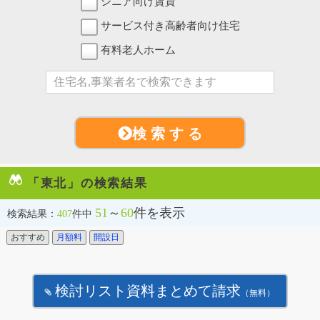
シニア向け賃貸
サービス付き高齢者向け住宅
有料老人ホーム
検 索 す る
「東北」の検索結果
51
～
60
件を表示
検索結果：
407
件中
おすすめ
月額料
開設日
検討リスト資料まとめて請求
（無料）