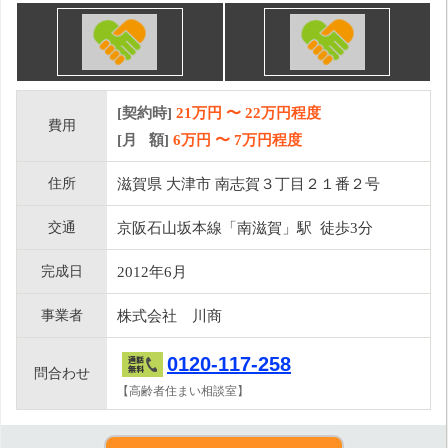
[契約時]
21万円
〜
22
万円程度
費用
[月 額]
6
万円 〜
7
万円程度
住所
滋賀県 大津市 南志賀３丁目２１番２号
交通
京阪石山坂本線「南滋賀」駅 徒歩3分
完成日
2012年6月
事業者
株式会社 川商
0120-117-258
問合わせ
【高齢者住まい相談室】