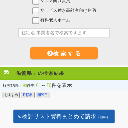
シニア向け賃貸
サービス付き高齢者向け住宅
有料老人ホーム
検 索 す る
「滋賀県」の検索結果
61
～
70
件を表示
検索結果：
90
件中
おすすめ
月額料
開設日
検討リスト資料まとめて請求
（無料）