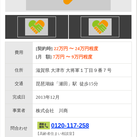
[契約時]
22万円
〜
24
万円程度
費用
[月 額]
7
万円 〜
9
万円程度
住所
滋賀県 大津市 大将軍１丁目９番７号
交通
琵琶湖線「瀬田」駅 徒歩15分
完成日
2013年12月
事業者
株式会社 川商
0120-117-258
問合わせ
【高齢者住まい相談室】