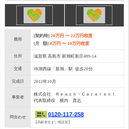
[契約時]
20万円
〜
22
万円程度
費用
[月 額]
8
万円 〜
10
万円程度
住所
滋賀県 高島市 新旭町新庄489-14
交通
JR湖西線「新旭」駅 徒歩20分
完成日
2012年10月
株式会社 Ｒｅａｃｈ・Ｃａｒｅｒｅｎｔ
事業者
代表取締役 横内 貴志
0120-117-258
問合わせ
【高齢者住まい相談室】