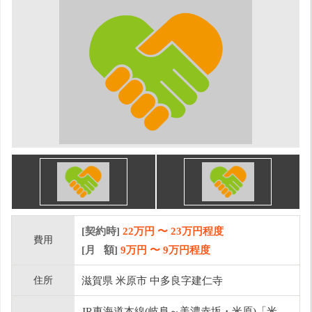
[契約時]
22万円
〜
23
万円程度
費用
[月 額]
9
万円 〜
9
万円程度
住所
滋賀県 米原市 中多良字建仁寺
JR東海道本線(岐阜～美濃赤坂・米原)「米