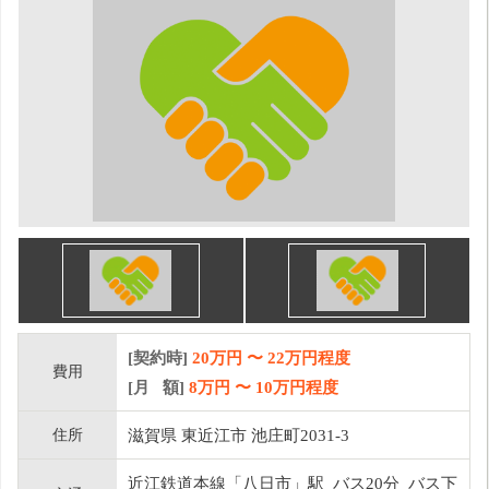
[契約時]
20万円
〜
22
万円程度
費用
[月 額]
8
万円 〜
10
万円程度
住所
滋賀県 東近江市 池庄町2031-3
近江鉄道本線「八日市」駅 バス20分 バス下