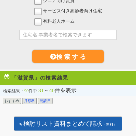
シニア向け賃貸
サービス付き高齢者向け住宅
有料老人ホーム
検 索 す る
「滋賀県」の検索結果
31
～
40
件を表示
検索結果：
90
件中
おすすめ
月額料
開設日
検討リスト資料まとめて請求
（無料）