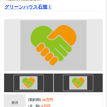
グリーンハウス石畑Ⅰ
[契約時]
20万円
費用
[月 額]
8
万円