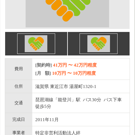
[契約時]
41万円
〜
42
万円程度
費用
[月 額]
10
万円 〜
10
万円程度
住所
滋賀県 東近江市 湯屋町1320‐1
琵琶湖線「能登川」駅 バス30分 バス下車
交通
徒歩5分
完成日
2011年11月
事業者
特定非営利活動法人絆