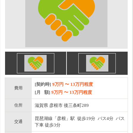
[契約時]
9万円
〜
13
万円程度
費用
[月 額]
9
万円 〜
13
万円程度
住所
滋賀県 彦根市 後三条町289
琵琶湖線「彦根」駅 徒歩19分 バス4分 バス
交通
下車 徒歩3分