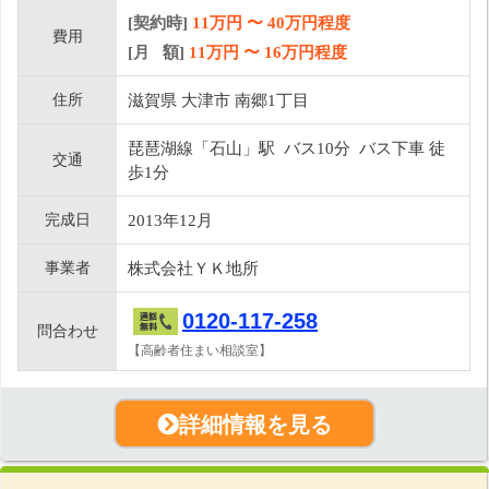
[契約時]
11万円
〜
40
万円程度
費用
[月 額]
11
万円 〜
16
万円程度
住所
滋賀県 大津市 南郷1丁目
琵琶湖線「石山」駅 バス10分 バス下車 徒
交通
歩1分
完成日
2013年12月
事業者
株式会社ＹＫ地所
0120-117-258
問合わせ
【高齢者住まい相談室】
詳細情報を見る