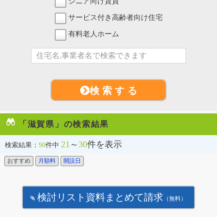
シニア向け賃貸
サービス付き高齢者向け住宅
有料老人ホーム
検 索 す る
「滋賀県」の検索結果
21
～
30
件を表示
検索結果：
90
件中
おすすめ
月額料
開設日
検討リスト資料まとめて請求
（無料）