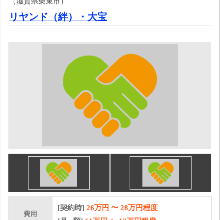
（滋賀県栗東市）
リヤンド（絆）・大宝
[契約時]
26万円
〜
28
万円程度
費用