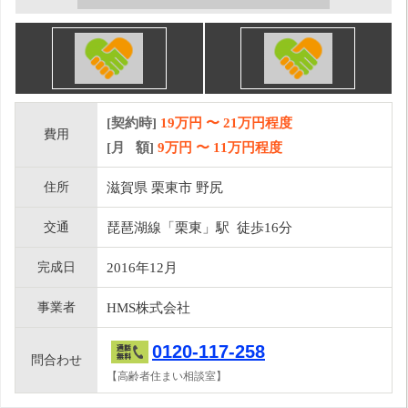
[契約時]
19万円
〜
21
万円程度
費用
[月 額]
9
万円 〜
11
万円程度
住所
滋賀県 栗東市 野尻
交通
琵琶湖線「栗東」駅 徒歩16分
完成日
2016年12月
事業者
HMS株式会社
0120-117-258
問合わせ
【高齢者住まい相談室】