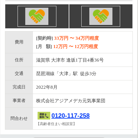
[契約時]
33万円
〜
34
万円程度
費用
[月 額]
12
万円 〜
12
万円程度
住所
滋賀県 大津市 逢坂1丁目4番36号
交通
琵琶湖線「大津」駅 徒歩3分
完成日
2022年8月
事業者
株式会社アジアメデカ元気事業団
0120-117-258
問合わせ
【高齢者住まい相談室】