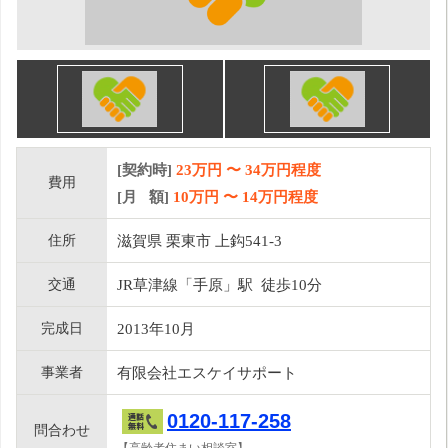
[契約時]
23万円
〜
34
万円程度
費用
[月 額]
10
万円 〜
14
万円程度
住所
滋賀県 栗東市 上鈎541-3
交通
JR草津線「手原」駅 徒歩10分
完成日
2013年10月
事業者
有限会社エスケイサポート
0120-117-258
問合わせ
【高齢者住まい相談室】